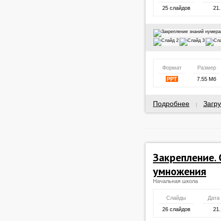
25 слайдов
21.
Формат
Размер
PPT
7.55 Мб
Подробнее
Загру
|
Закрепление.
умножения
Начальная школа
Слайды
Дата
26 слайдов
21.