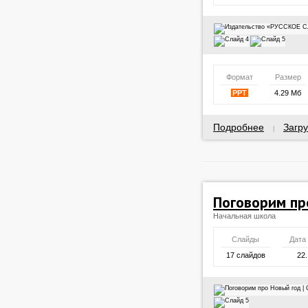
Формат
Размер
PPT
4.29 Мб
Подробнее
Загру
|
Поговорим пр
Начальная школа
Слайды
Дата
17 слайдов
22.