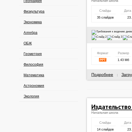
География
Начальная школа
Слайды
Дата
Физкультура
35 слайдов
23.
Экономика
Алгебра
ОБЖ
Формат
Размер
Геометрия
PPT
1.43 Мб
Философия
Подробнее
Загру
Математика
|
Астрономия
Экология
Издательств
Начальная школа
Слайды
Дата
14 слайдов
23.