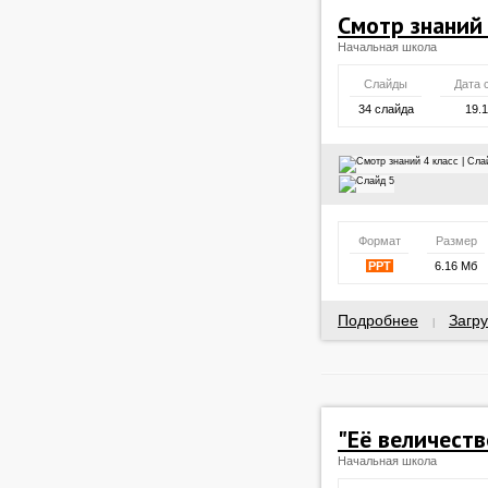
Смотр знаний 
Начальная школа
Слайды
Дата 
34 слайда
19.
Формат
Размер
PPT
6.16 Мб
Подробнее
Загру
|
"Её величеств
Начальная школа