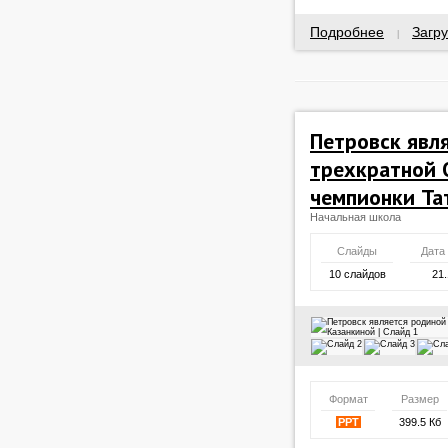
Подробнее
Загру
|
Петровск явл
трехкратной 
чемпионки Та
Начальная школа
Слайды
Дата
10 слайдов
21.
Формат
Размер
PPT
399.5 Кб