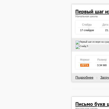
Первый шаг и
Начальная школа
Слайды
Дата
17 слайдов
21.
Формат
Размер
PPTX
3.34 Мб
Подробнее
Загру
|
Письмо букв ц
Начальная школа