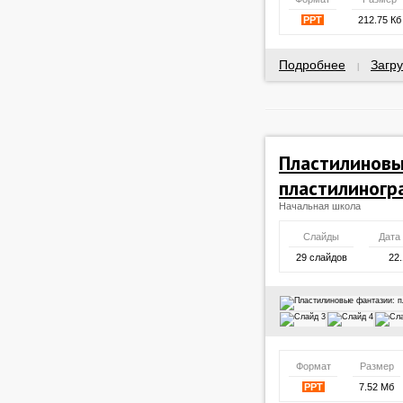
PPT
212.75 Кб
Подробнее
Загру
|
Пластилиновы
пластилиногр
Начальная школа
Слайды
Дата
29 слайдов
22.
Формат
Размер
PPT
7.52 Мб