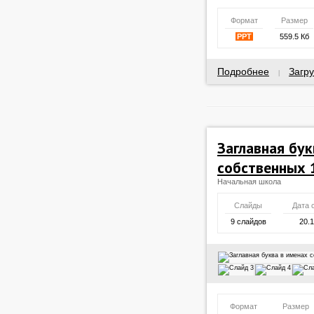
Формат
Размер
PPT
559.5 Кб
Подробнее
Загру
|
Заглавная бук
собственных 
Начальная школа
Слайды
Дата 
9 слайдов
20.
Формат
Размер