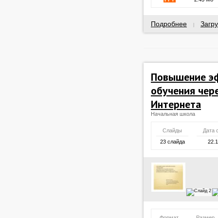
Подробнее
Загру
|
Повышение э
обучения чер
Интернета
Начальная школа
Слайды
Дата 
23 слайда
22.
Формат
Размер