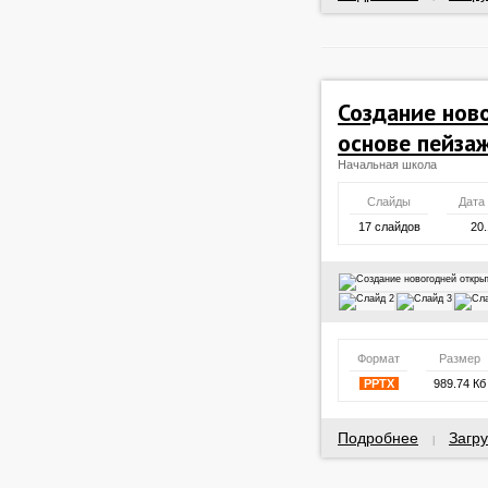
Создание нов
основе пейза
Начальная школа
Слайды
Дата
17 слайдов
20.
Формат
Размер
PPTX
989.74 Кб
Подробнее
Загру
|