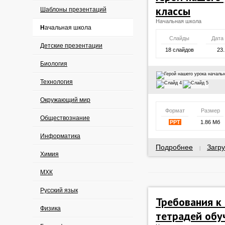
классы
Шаблоны презентаций
Начальная школа
Начальная школа
Слайды
Дата
Детские презентации
18 слайдов
23.
Биология
Технология
Окружающий мир
Формат
Размер
Обществознание
PPT
1.86 Мб
Информатика
Подробнее
Загру
|
Химия
МХК
Русский язык
Требования к
Физика
тетрадей об