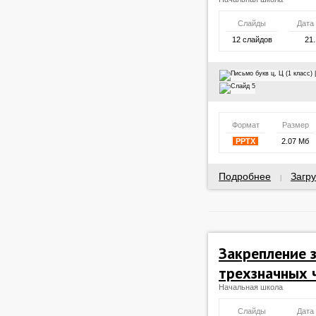
Слайды
Дата
12 слайдов
21.
Формат
Размер
PPTX
2.07 Мб
Подробнее
Загру
|
Закрепление 
трехзначных 
Начальная школа
Слайды
Дата