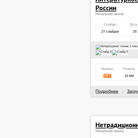
России
Начальная школа
Слайды
Дата
27 слайдов
29.
Формат
Размер
PPT
16 Мб
Подробнее
Загру
|
Нетрадицион
Начальная школа