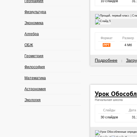
География
10 слайдов
31.
Физкультура
Экономика
Алгебра
Формат
Размер
ОБЖ
PPT
4 Мб
Геометрия
Подробнее
Загру
|
Философия
Математика
Астрономия
Урок Обособл
Экология
Начальная школа
Слайды
Дата
30 слайдов
31.