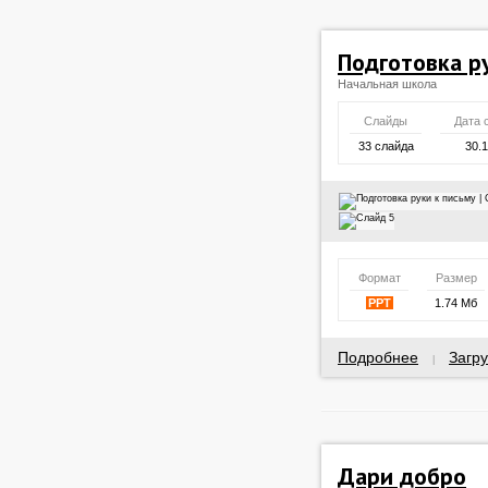
Подготовка р
Начальная школа
Слайды
Дата 
33 слайда
30.
Формат
Размер
PPT
1.74 Мб
Подробнее
Загру
|
Дари добро