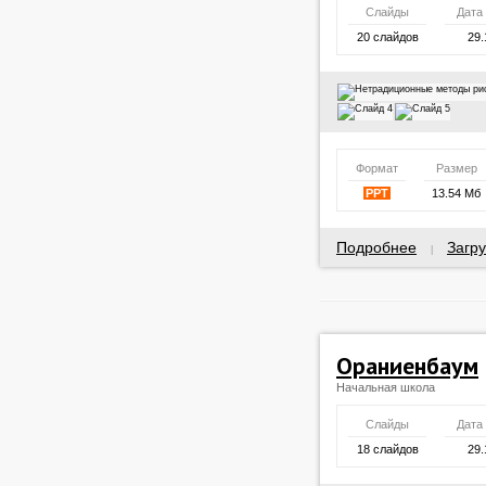
Слайды
Дата
20 слайдов
29.
Формат
Размер
PPT
13.54 Мб
Подробнее
Загру
|
Ораниенбаум
Начальная школа
Слайды
Дата
18 слайдов
29.