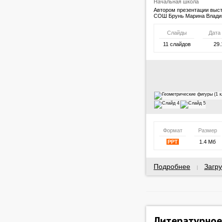
Начальная школа
Автором презентации выс
СОШ Брунь Марина Владим
Слайды
Дата
11 слайдов
29.
Формат
Размер
PPT
1.4 Мб
Подробнее
Загру
|
Литературное