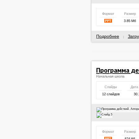
Формат
Размер
PPT
3.85 Мб
Подробнее
Загру
|
Программа де
Начальная школа
Слайды
Дата
12 слайдов
30.
Формат
Размер
PPT
624 Кб