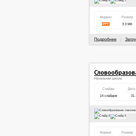
Формат
Размер
PPT
3.3 Мб
Подробнее
Загру
|
Словообразова
Начальная школа
Слайды
Дата
14 слайдов
31.
Формат
Размер