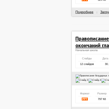
Подробнее
Загру
|
Правописание
окончаний гла
Начальная школа
Слайды
Дата
12 слайдов
30.
Формат
Размер
PPT
797 Кб