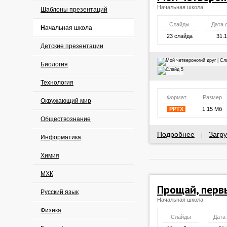
Начальная школа
Шаблоны презентаций
Слайды
Дата 
Начальная школа
23 слайда
31.
Детские презентации
Биология
Технология
Формат
Размер
Окружающий мир
PPTX
1.15 Мб
Обществознание
Подробнее
Загру
|
Информатика
Химия
МХК
Прощай, перв
Русский язык
Начальная школа
Физика
Слайды
Дата