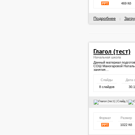
PPT
469 Кб
Подробнее
Загру
|
Глагол (тест)
Начальная школа
Данный материал подгото
СОШ Маногаровой Наталье
занятия…
Слайды
Дата 
8 слайдов
30.
Формат
Размер
PPT
1022 Кб