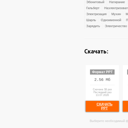
Эбонитовый
Натирание
Гильберт
Наэлектризоват
Электризация
Мухин
М
Шарль
Одноименной
П
Зарядить
Электричество
Скачать:
Формат PPT
2.56 Мб
Скачана 38 раз
Последний раз
13.07.2026
СКАЧАТЬ
PPT
Выберите необходимый ф