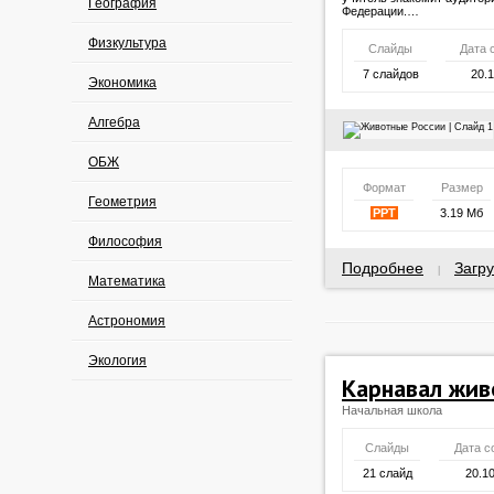
География
Федерации.…
Физкультура
Слайды
Дата 
7 слайдов
20.
Экономика
Алгебра
ОБЖ
Формат
Размер
Геометрия
PPT
3.19 Мб
Философия
Подробнее
Загру
|
Математика
Астрономия
Экология
Карнавал жи
Начальная школа
Слайды
Дата с
21 слайд
20.1