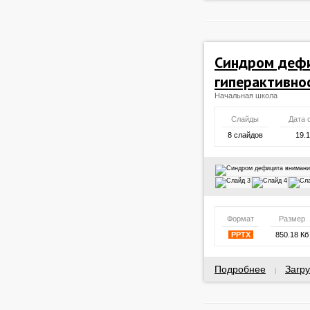
Синдром дефи
гиперактивно
Начальная школа
Слайды
Дата 
8 слайдов
19.
Формат
Размер
PPTX
850.18 Кб
Подробнее
Загру
|