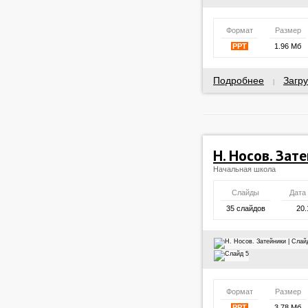
Формат
Размер
PPT
1.96 Мб
Подробнее
Загру
|
Н. Носов. Зат
Начальная школа
Слайды
Дата
35 слайдов
20.
Формат
Размер
PPT
3.78 Мб