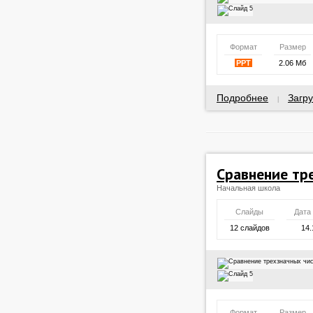
Формат
Размер
PPT
2.06 Мб
Подробнее
Загру
|
Сравнение тр
Начальная школа
Слайды
Дата
12 слайдов
14.
Формат
Размер