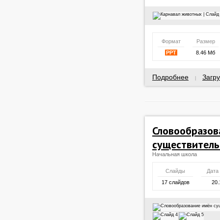
Формат
Размер
PPT
8.46 Мб
Подробнее
Загру
|
Словообразов
существител
Начальная школа
Слайды
Дата
17 слайдов
20.