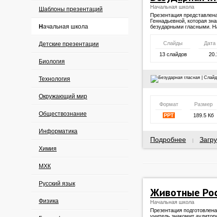
Начальная школа
Шаблоны презентаций
Презентация представлен
Геннадьевной, которая зн
Начальная школа
безударными гласными. 
Слайды
Дата
Детские презентации
13 слайдов
20.
Биология
Технология
Окружающий мир
Формат
Размер
Обществознание
PPT
189.5 Кб
Информатика
Подробнее
Загру
|
Химия
МХК
Русский язык
Животные Ро
Физика
Начальная школа
Презентация подготовлена
учитель знакомит аудито