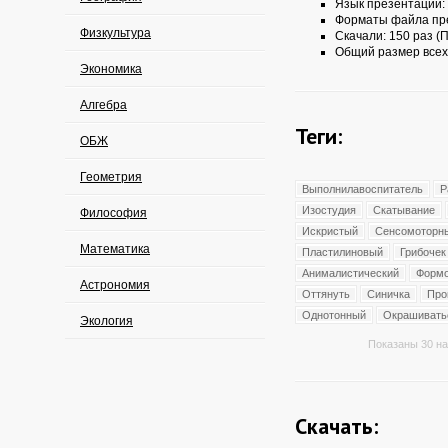
Язык презентации:
Форматы файла пр
Физкультура
Скачали: 150 раз (П
Общий размер всех
Экономика
Алгебра
Теги:
ОБЖ
Геометрия
Выполнилавоспитатель
Р
Изостудия
Скатывание
Философия
Искристый
Сенсомоторн
Математика
Пластилиновый
Грибочек
Анималистический
Форм
Астрономия
Оттянуть
Синичка
Про
Однотонный
Окрашивать
Экология
Показаны 30 на
Скачать: