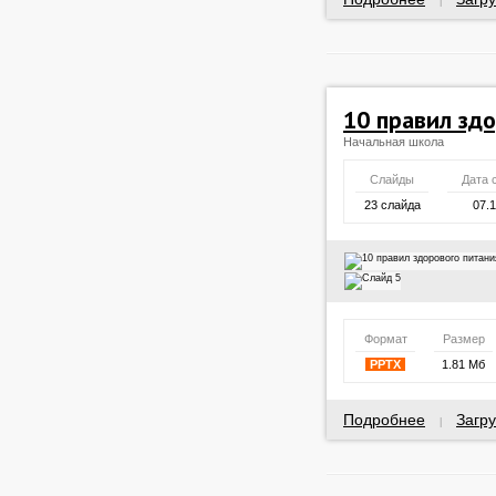
|
10 правил зд
Начальная школа
Слайды
Дата 
23 слайда
07.
Формат
Размер
PPTX
1.81 Мб
Подробнее
Загру
|