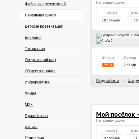
Начальная школа
Шаблоны презентаций
Слайды
Дата
Начальная школа
18 слайдов
12.
Детские презентации
Биология
Технология
Формат
Размер
Окружающий мир
PPTX
2.87 Мб
Обществознание
Подробнее
Загру
|
Информатика
Химия
МХК
Мой посёлок 
Русский язык
Начальная школа
Физика
Слайды
Дата
География
19 слайдов
11.