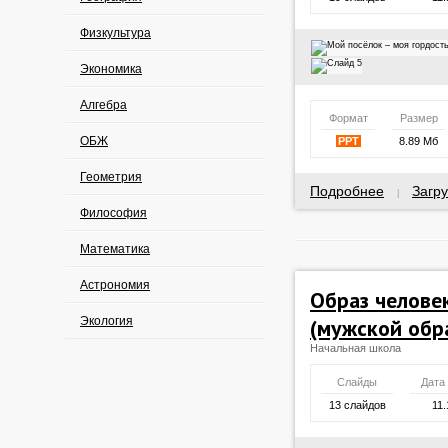
Физкультура
Экономика
Алгебра
Формат
Размер
ОБЖ
PPT
8.89 Мб
Геометрия
Подробнее
Загру
|
Философия
Математика
Астрономия
Образ человек
Экология
(мужской обр
Начальная школа
Слайды
Дата
13 слайдов
11.