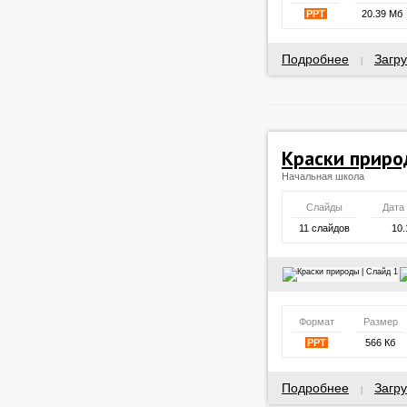
PPT
20.39 Мб
Подробнее
Загру
|
Краски прир
Начальная школа
Слайды
Дата
11 слайдов
10.
Формат
Размер
PPT
566 Кб
Подробнее
Загру
|