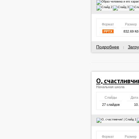
Формат
Размер
PPTX
832.69 Кб
Подробнее
Загру
|
О, счастливчи
Начальная школа
Слайды
Дата
27 слайдов
10.
Формат
Размер