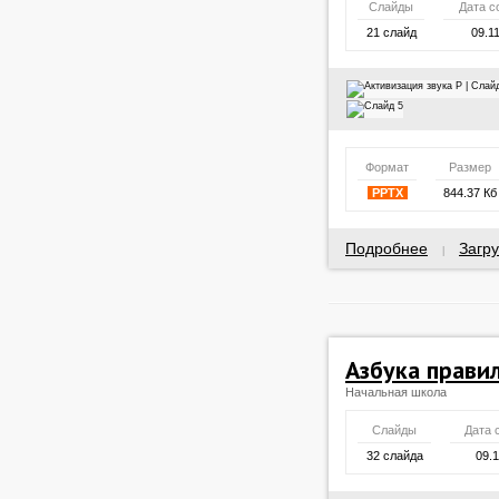
Слайды
Дата с
21 слайд
09.1
Формат
Размер
PPTX
844.37 Кб
Подробнее
Загру
|
Азбука прави
Начальная школа
Слайды
Дата 
32 слайда
09.