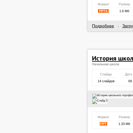
Формат
Размер
PPTX
1.6 Мб
Подробнее
Загру
|
История школ
Начальная школа
Слайды
Дата
14 слайдов
09.
Формат
Размер
PPT
1.33 Мб