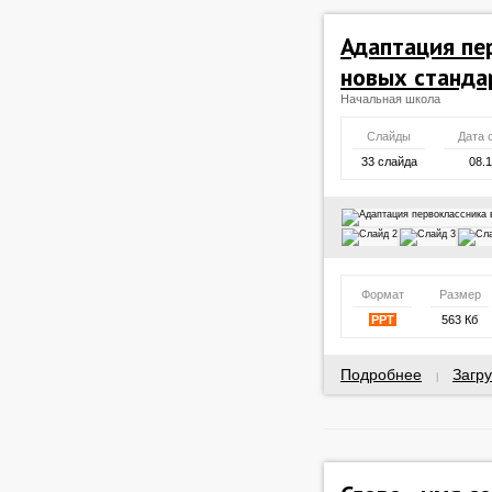
Адаптация пе
новых станд
Начальная школа
Слайды
Дата 
33 слайда
08.
Формат
Размер
PPT
563 Кб
Подробнее
Загру
|