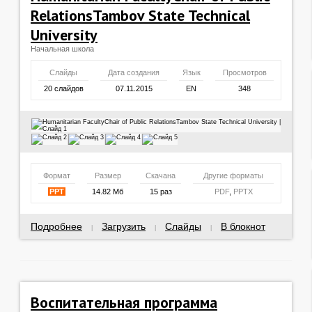
RelationsTambov State Technical
University
Начальная школа
Слайды
Дата создания
Язык
Просмотров
20 слайдов
07.11.2015
EN
348
Формат
Размер
Скачана
Другие форматы
PPT
14.82 Мб
15 раз
PDF
,
PPTX
Подробнее
Загрузить
Слайды
В блокнот
|
|
|
Воспитательная программа