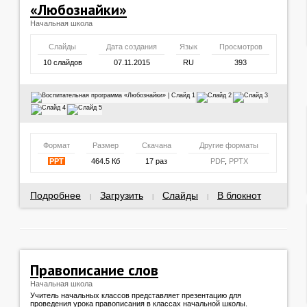
«Любознайки»
Начальная школа
Слайды
Дата создания
Язык
Просмотров
10 слайдов
07.11.2015
RU
393
Формат
Размер
Скачана
Другие форматы
PPT
464.5 Кб
17 раз
PDF
,
PPTX
Подробнее
Загрузить
Слайды
В блокнот
|
|
|
Правописание слов
Начальная школа
Учитель начальных классов представляет презентацию для
проведения урока правописания в классах начальной школы.