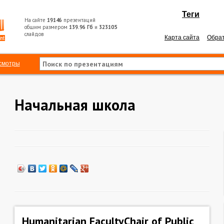
Теги
На сайте
19146
презентаций
общим размером
139.96 Гб
и
323105
слайдов
Карта сайта
Обрат
смотры
Начальная школа
Humanitarian FacultyChair of Public