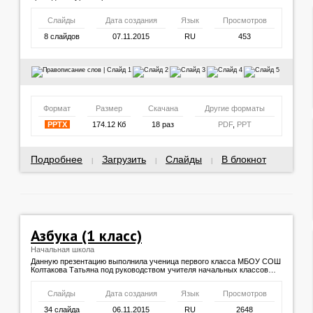
Слайды
Дата создания
Язык
Просмотров
8 слайдов
07.11.2015
RU
453
Формат
Размер
Скачана
Другие форматы
PPTX
174.12 Кб
18 раз
PDF
,
PPT
Подробнее
Загрузить
Слайды
В блокнот
|
|
|
Азбука (1 класс)
Начальная школа
Данную презентацию выполнила ученица первого класса МБОУ СОШ
Колтакова Татьяна под руководством учителя начальных классов…
Слайды
Дата создания
Язык
Просмотров
34 слайда
06.11.2015
RU
2648