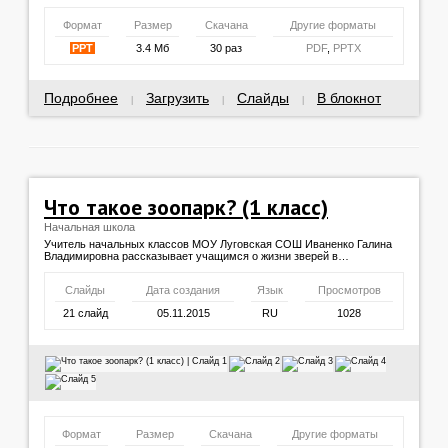
Формат
Размер
Скачана
Другие форматы
PPT
3.4 Мб
30 раз
PDF
,
PPTX
Подробнее
Загрузить
Слайды
В блокнот
|
|
|
Что такое зоопарк? (1 класс)
Начальная школа
Учитель начальных классов МОУ Луговская СОШ Иваненко Галина
Владимировна рассказывает учащимся о жизни зверей в…
Слайды
Дата создания
Язык
Просмотров
21 слайд
05.11.2015
RU
1028
Формат
Размер
Скачана
Другие форматы