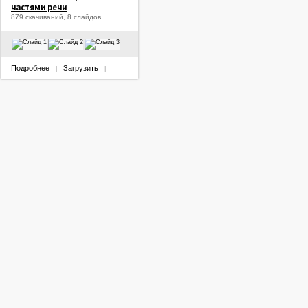
частями речи
879 скачиваний, 8 слайдов
Подробнее
Загрузить
|
|