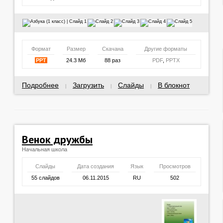
Формат
Размер
Скачана
Другие форматы
PPT
24.3 Мб
88 раз
PDF
,
PPTX
Подробнее
Загрузить
Слайды
В блокнот
|
|
|
Венок дружбы
Начальная школа
Слайды
Дата создания
Язык
Просмотров
55 слайдов
06.11.2015
RU
502