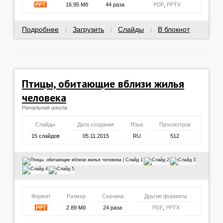
PPT
16.95 Мб
44 раза
PDF
,
PPTX
Подробнее
Загрузить
Слайды
В блокнот
|
|
|
Птицы, обитающие вблизи жилья
человека
Начальная школа
Слайды
Дата создания
Язык
Просмотров
15 слайдов
05.11.2015
RU
512
Формат
Размер
Скачана
Другие форматы
PPT
2.89 Мб
24 раза
PDF
,
PPTX