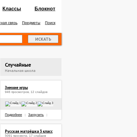
Классы
Блокнот
ная связь
Предметы
Поиск
Случайные
Начальная школа
Зимние игры
946 просмотров, 12 слайдов
Подробнее
Загрузить
|
|
Русская матрёшка 3 класс
5091 просмотр, 17 слайдов