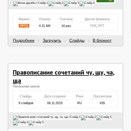
Формат
Размер
Скачана
Другие форматы
PPTX
4.31 Мб
16 раз
PDF
,
PPT
Подробнее
Загрузить
Слайды
В блокнот
|
|
|
Правописание сочетаний чу, щу, ча,
ща
Начальная школа
Слайды
Дата создания
Язык
Просмотров
9 слайдов
06.11.2015
RU
435