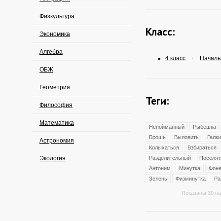
Физкультура
Класс:
Экономика
Алгебра
4 класс
Началь
/
ОБЖ
Геометрия
Теги:
Философия
Математика
Непойманный
Рыбёшка
Брошь
Выловить
Галк
Астрономия
Колыхаться
Взбираться
Экология
Разделительный
Поселят
Антоним
Минутка
Фоне
Зелень
Физминутка
Ра
Показаны 30 на