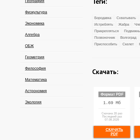
Теги:
География
Физкультура
Бородавка
Схватывать
Экономика
Истреблять
Жабра
Чле
Прикрепляться
Подвижн
Алгебра
Позвоночник
Волгоград
Приспособить
Скелет
ОБЖ
Геометрия
Философия
Скачать:
Математика
Астрономия
Формат PDF
Экология
1.69 Мб
Скачана 26 раз
Последний раз
07.08.2026
СКАЧАТЬ
PDF