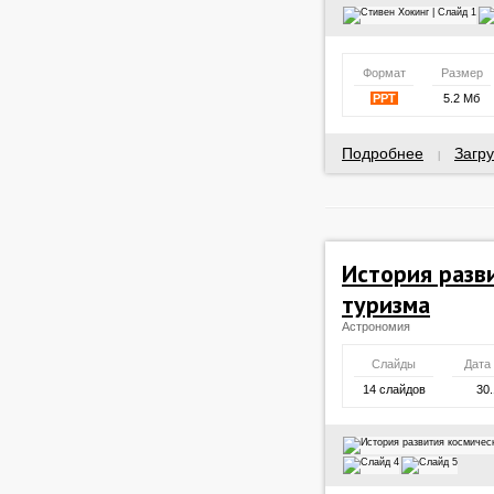
Формат
Размер
PPT
5.2 Мб
Подробнее
Загру
|
История разв
туризма
Астрономия
Слайды
Дата
14 слайдов
30.