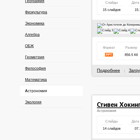
География
Слайды
Дата
15 слайдов
15.
Физкультура
Экономика
Алгебра
ОБЖ
Формат
Размер
PPT
856.5 Кб
Геометрия
Философия
Подробнее
Загру
|
Математика
Астрономия
Экология
Стивен Хокин
Астрономия
Слайды
Дата
14 слайдов
07.