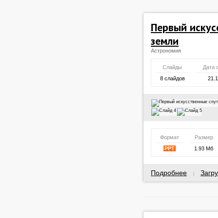
Первый искус
земли
Астрономия
Слайды
Дата 
8 слайдов
21.
Формат
Размер
PPT
1.93 Мб
Подробнее
Загру
|