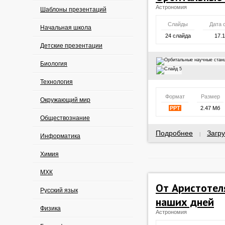
Астрономия
Шаблоны презентаций
Слайды
Дата 
Начальная школа
24 слайда
17.
Детские презентации
Биология
Технология
Формат
Размер
Окружающий мир
PPT
2.47 Мб
Обществознание
Подробнее
Загру
|
Информатика
Химия
МХК
От Аристотел
Русский язык
наших дней
Физика
Астрономия