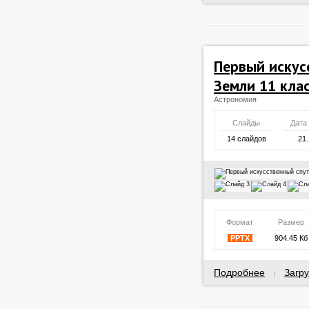
Первый искус
Земли 11 кла
Астрономия
Слайды
Дата
14 слайдов
21.
Формат
Размер
PPTX
904.45 Кб
Подробнее
Загру
|