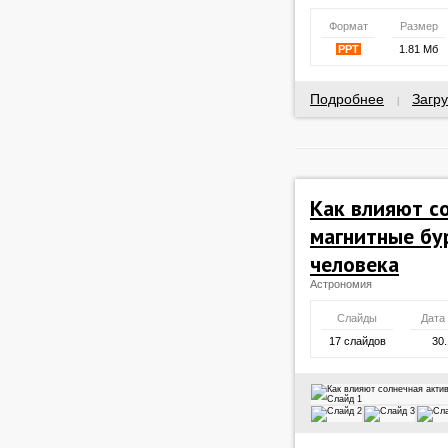
Формат
Размер
PPT
1.81 Мб
Подробнее
Загру
|
Как влияют с
магнитные бу
человека
Астрономия
Слайды
Дата
17 слайдов
30.