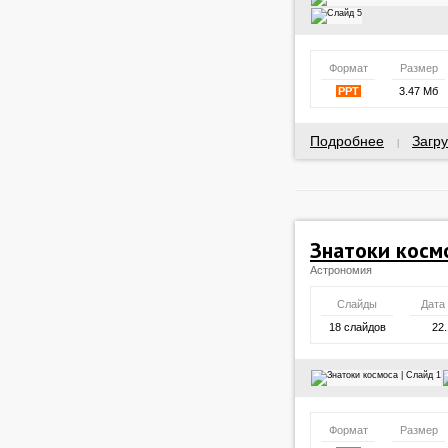
Формат
Размер
PPT
3.47 Мб
Подробнее
Загру
|
Знатоки косм
Астрономия
Слайды
Дата
18 слайдов
22.
Формат
Размер