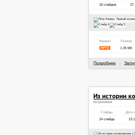
18 слайдов
27.
Формат
Размер
PPTX
1.35 Мб
Подробнее
Загру
|
Из истории к
Астрономия
Слайды
Дата 
24 слайда
23.