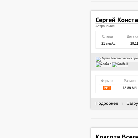
Сергей Конст
Астрономия
Слайды
Дата с
21 слайд
29.1
Формат
Размер
PPT
13.89 Мб
Подробнее
Загру
|
Красота Всел