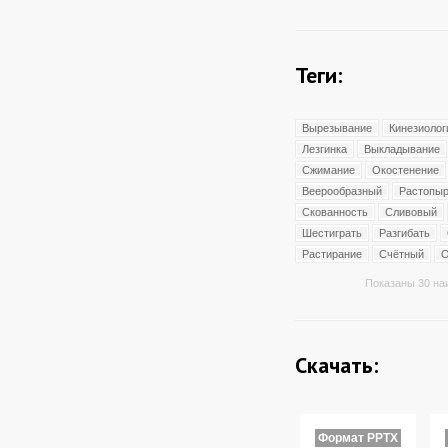
Теги:
Вырезывание
Кинезиолог
Лезгинка
Выкладывание
Сжимание
Окостенение
Веерообразный
Растопыр
Скованность
Сливовый
Шестиграть
Разгибать
Растирание
Счётный
О
Показаны 30 на
Скачать:
Формат PPTX