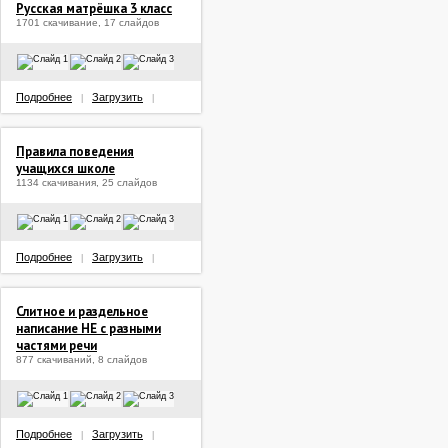
Русская матрёшка 3 класс
1701 скачивание, 17 слайдов
Подробнее
Загрузить
|
|
Правила поведения
учащихся школе
1134 скачивания, 25 слайдов
Подробнее
Загрузить
|
|
Слитное и раздельное
написание НЕ с разными
частями речи
877 скачиваний, 8 слайдов
Подробнее
Загрузить
|
|