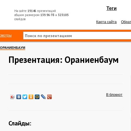
Теги
На сайте
19146
презентаций
общим размером
139.96 Гб
и
323105
слайдов
Карта сайта
Обрат
смотры
ОРАНИЕНБАУМ
Презентация: Ораниенбаум
В блокнот
Слайды: