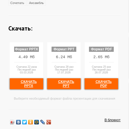
Сочетать
Ансамбль
Скачать:
Формат PPTX
Формат PPT
Формат PDF
4.49 Мб
6.24 Мб
2.65 Мб
Скачана 22 раза
Скачана 28 раз
Скачана 25 раз
Последний раз
Последний раз
Последний раз
03.03.2026
17.07.2026
28.07.2026
СКАЧАТЬ
СКАЧАТЬ
СКАЧАТЬ
PPTX
PPT
PDF
Выберите необходимый формат файла презентации для скачивания
В блокнот