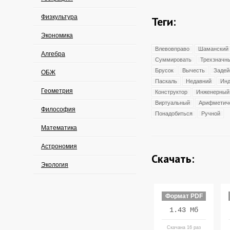
Физкультура
Теги:
Экономика
Влевовправо
Шаманский
Алгебра
Суммировать
Трехзначн
Брусок
Вычесть
Задей
ОБЖ
Паскаль
Недавний
Инд
Геометрия
Конструктор
Инженерный
Виртуальный
Арифметич
Философия
Понадобиться
Ручной
Математика
Астрономия
Скачать:
Экология
Формат PDF
1.43 Мб
Скачана 16 раз