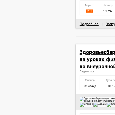
Формат
Размер
PPT
1.9 Мб
Подробнее
Загру
|
Здоровьесбер
на уроках фи
во внеурочно
Педагогика
Слайды
Дата с
31 слайд
01.1