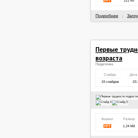
PPT
221 Кб
Подробнее
Загру
|
Первые трудн
возраста
Педагогика
Слайды
Дата
19 слайдов
03.
Формат
Размер
PPT
1.24 Мб