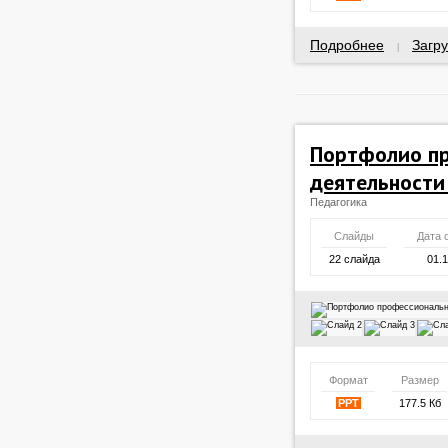
Подробнее
Загру
|
Портфолио п
деятельности
Педагогика
Слайды
Дата 
22 слайда
01.
Формат
Размер
PPT
177.5 Кб