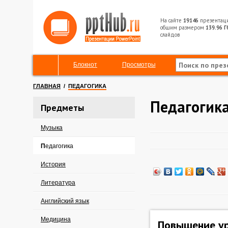
На сайте
19146
презентац
общим размером
139.96 Г
слайдов
Блокнот
Просмотры
ГЛАВНАЯ
/
ПЕДАГОГИКА
Педагогик
Предметы
Музыка
Педагогика
История
Литература
Английский язык
Медицина
Повышение у