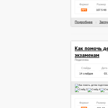
Формат
Размер
PPT
107.5 Кб
Подробнее
Загру
|
Как помочь д
экзаменам
Педагогика
Слайды
Дата
14 слайдов
03.
Формат
Размер