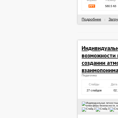
Формат
Размер
PPT
580.5 Кб
Подробнее
Загру
|
Индивидуаль
возможности 
создании атм
взаимопонима
Педагогика
Слайды
Дата
27 слайдов
02.