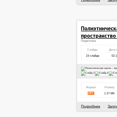
|
Полиэтническ
пространство
Педагогика
Слайды
Дата 
23 слайда
02.
Формат
Размер
PPT
1.27 Мб
Подробнее
Загру
|