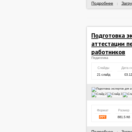
Подробнее
Загру
|
Подготовка э
аттестации п
работников
Педагогика
Слайды
Дата с
21 слайд
03.1
Формат
Размер
PPT
881.5 Кб
Подробнее
Загру