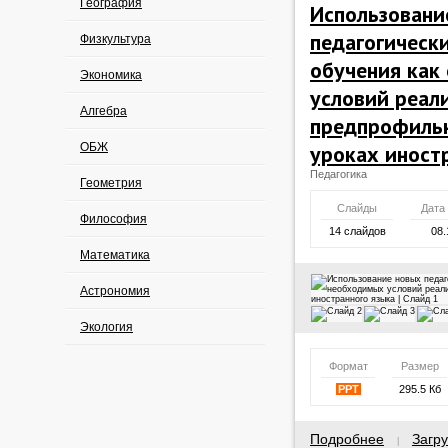
География
Использовани
педагогическ
Физкультура
обучения как
Экономика
условий реал
Алгебра
предпрофильн
ОБЖ
уроках иност
Педагогика
Геометрия
Слайды
Дата
Философия
14 слайдов
08.
Математика
Астрономия
Экология
Формат
Размер
PPT
295.5 Кб
Подробнее
Загру
|