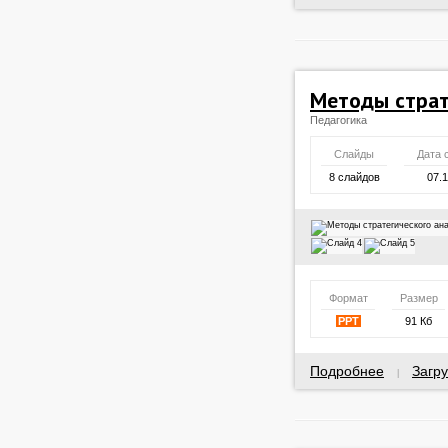
Методы страт
Педагогика
Слайды
Дата 
8 слайдов
07.
Формат
Размер
PPT
91 Кб
Подробнее
Загру
|