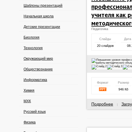
профессионал
Шаблоны презентаций
учителя как 
Начальная школа
методическог
Детские презентации
Педагогика
Биология
Слайды
Дата
20 слайдов
08.
Технология
Окружающий мир
Обществознание
Информатика
Формат
Размер
PPT
946 Кб
Химия
МХК
Подробнее
Загру
|
Русский язык
Физика