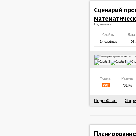
Сценарий про
математическ
Педагогика
Слайды
Дата
14 слайдов
06.
Формат
Размер
PPT
761 Кб
Подробнее
Загру
|
Планирование