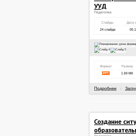
УУД
Педагогика
Слайды
Дата 
24 слайда
05.
Формат
Размер
PPT
1.69 Мб
Подробнее
Загру
|
Создание ситу
образователь