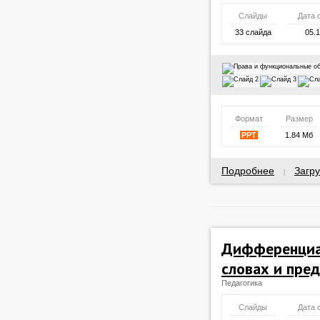
Слайды
Дата 
33 слайда
05.
Формат
Размер
PPT
1.84 Мб
Подробнее
Загру
|
Дифференциац
словах и пре
Педагогика
Слайды
Дата 