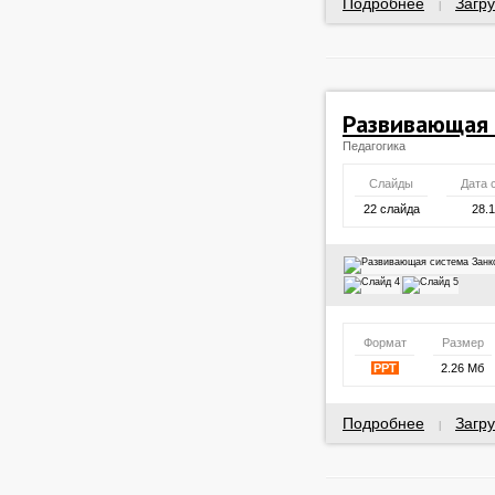
Подробнее
Загру
|
Развивающая 
Педагогика
Слайды
Дата 
22 слайда
28.
Формат
Размер
PPT
2.26 Мб
Подробнее
Загру
|