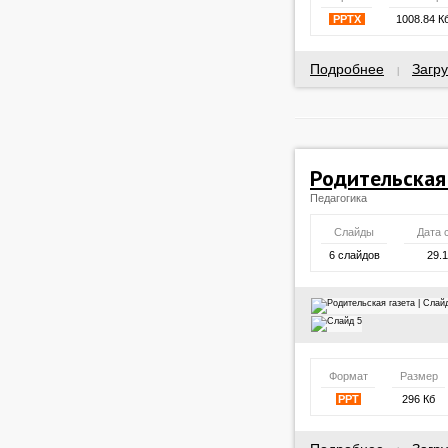
PPTX
1008.84 К
Подробнее
Загру
|
Родительская
Педагогика
Слайды
Дата 
6 слайдов
29.
Формат
Размер
PPT
296 Кб