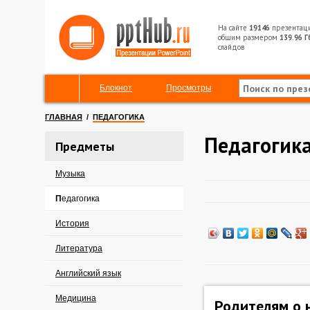
На сайте
19146
презентац
общим размером
139.96 Г
слайдов
Блокнот
Просмотры
ГЛАВНАЯ
/
ПЕДАГОГИКА
Педагогик
Предметы
Музыка
Педагогика
История
Литература
Английский язык
Медицина
Родителям о 