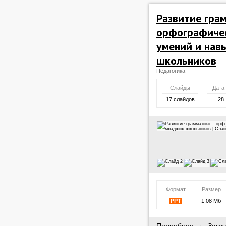
Развитие гра
орфографичес
умений и нав
школьников
Педагогика
Слайды
Дата
17 слайдов
28.
Формат
Размер
PPT
1.08 Мб