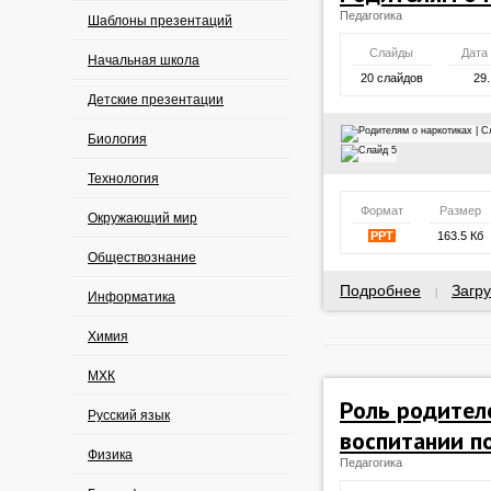
Педагогика
Шаблоны презентаций
Слайды
Дата
Начальная школа
20 слайдов
29.
Детские презентации
Биология
Технология
Формат
Размер
Окружающий мир
PPT
163.5 Кб
Обществознание
Подробнее
Загру
|
Информатика
Химия
МХК
Роль родител
Русский язык
воспитании п
Физика
Педагогика