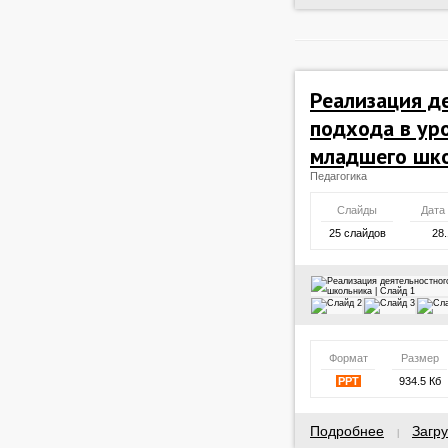
Реализация д
подхода в ур
младшего шк
Педагогика
Слайды
Дата
25 слайдов
28.
Формат
Размер
PPT
934.5 Кб
Подробнее
Загру
|