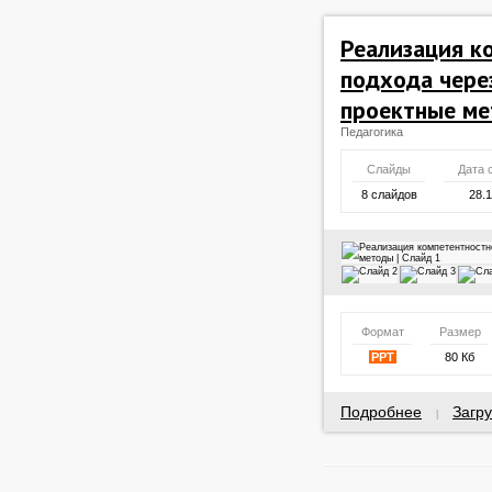
Реализация к
подхода чере
проектные м
Педагогика
Слайды
Дата 
8 слайдов
28.
Формат
Размер
PPT
80 Кб
Подробнее
Загру
|