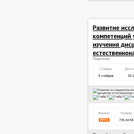
Развитие исс
компетенций 
изучения дис
естественнон
Педагогика
Слайды
Дата 
8 слайдов
28.
Формат
Размер
PPTX
735.44 Кб