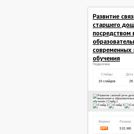
Развитие свя
старшего дош
посредством 
образователь
современных 
обучения
Педагогика
Слайды
Дата
19 слайдов
28.
Формат
Размер
PPT
3.01 Мб