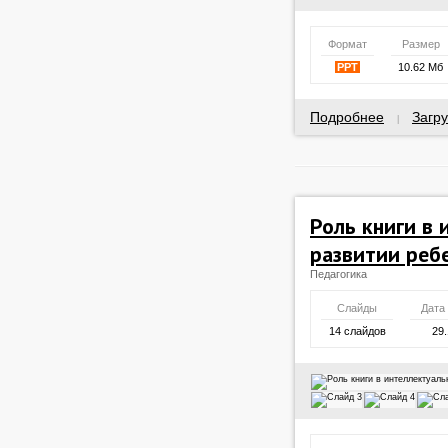
Формат
Размер
PPT
10.62 Мб
Подробнее
Загру
|
Роль книги в
развитии реб
Педагогика
Слайды
Дата
14 слайдов
29.