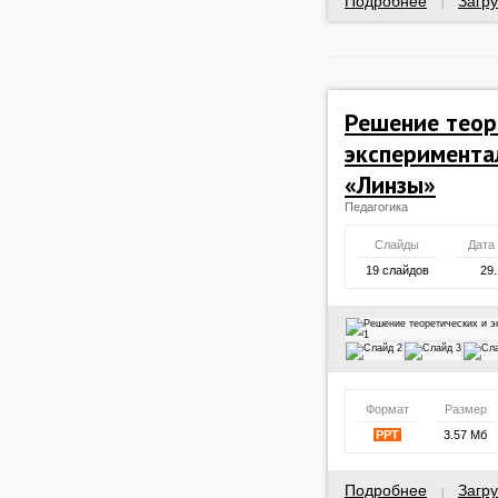
Подробнее
Загру
|
Решение теор
эксперимента
«Линзы»
Педагогика
Слайды
Дата
19 слайдов
29.
Формат
Размер
PPT
3.57 Мб
Подробнее
Загру
|