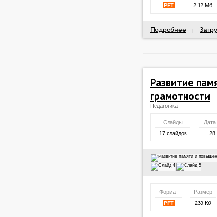
PPT
2.12 Мб
Подробнее
Загру
|
Развитие пам
грамотности
Педагогика
Слайды
Дата
17 слайдов
28.
Формат
Размер
PPT
239 Кб