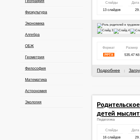
География
Слайды
Дата
13 слайдов
29.
Физкультура
Экономика
Алгебра
ОБЖ
Формат
Размер
PPTX
535.47 Кб
Геометрия
Философия
Подробнее
Загру
|
Математика
Астрономия
Экология
Родительское
детей мыслит
Педагогика
Слайды
Дата
16 слайдов
29.