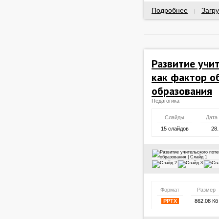
Подробнее
Загру
|
Развитие учи
как фактор о
образования
Педагогика
Слайды
Дата
15 слайдов
28.
Формат
Размер
PPTX
862.08 Кб