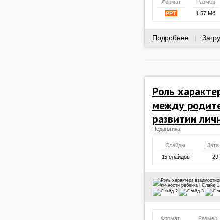
Формат
Размер
PPT
1.57 Мб
Подробнее
Загру
|
Роль характе
между родите
развитии лич
Педагогика
Слайды
Дата
15 слайдов
29.
Формат
Размер