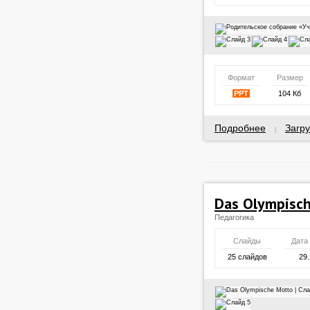
Формат
Размер
PPT
104 Кб
Подробнее
Загру
|
Das Olympisc
Педагогика
Слайды
Дата
25 слайдов
29.