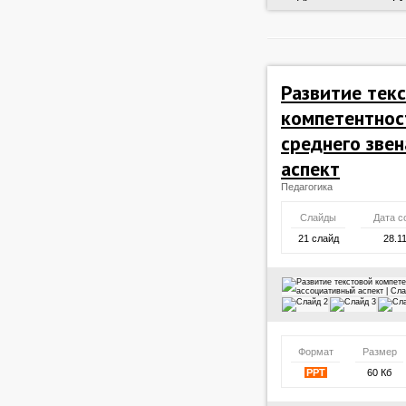
Развитие тек
компетентнос
среднего зве
аспект
Педагогика
Слайды
Дата с
21 слайд
28.1
Формат
Размер
PPT
60 Кб