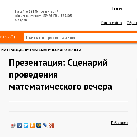
Теги
На сайте
19146
презентаций
общим размером
139.96 Гб
и
323105
слайдов
Карта сайта
Обрат
отры (1)
РИЙ ПРОВЕДЕНИЯ МАТЕМАТИЧЕСКОГО ВЕЧЕРА
Презентация: Сценарий
проведения
математического вечера
В блокнот