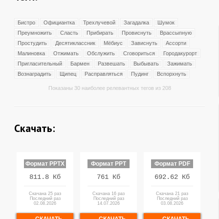
Бистро
Официантка
Трехлучевой
Загадалка
Шумок
Преумножить
Сласть
Прибирать
Провиснуть
Врассыпную
Простудить
Десятиклассник
Мёбиус
Зависнуть
Ассорти
Малиновка
Отжимать
Обслужить
Сговориться
Городакурорт
Пригласительный
Бармен
Развешать
Выбывать
Зажимать
Вознаградить
Щипец
Расправляться
Пудинг
Вспорхнуть
Показаны 30 наиболее релевантных тегов из 208
Скачать:
Формат PPTX
Формат PPT
Формат PDF
811.8 Кб
761 Кб
692.62 Кб
Скачана 25 раз
Скачана 16 раз
Скачана 21 раз
Последний раз
Последний раз
Последний раз
02.08.2026
14.07.2026
03.08.2026