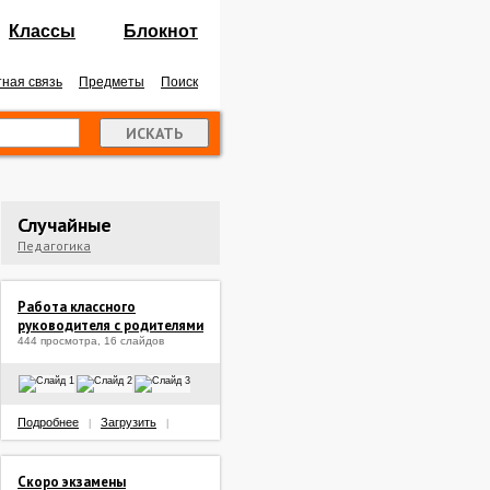
Классы
Блокнот
ная связь
Предметы
Поиск
Случайные
Педагогика
Работа классного
руководителя с родителями
444 просмотра, 16 слайдов
Подробнее
Загрузить
|
|
Скоро экзамены