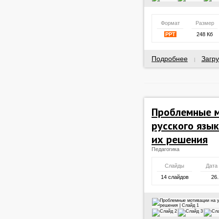
Формат
Размер
PPT
248 Кб
Подробнее
Загру
|
Проблемные м
русского язык
их решения
Педагогика
Слайды
Дата
14 слайдов
26.