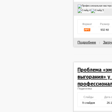
Формат
Размер
PPT
932 Кб
Подробнее
Загру
|
Проблема «эм
выгорания» у 
профессионал
Педагогика
Слайды
Дата 
9 слайдов
26.