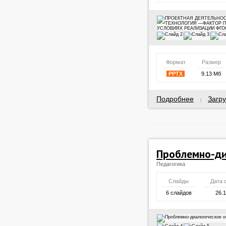
Формат
Размер
PPTX
9.13 Мб
Подробнее
Загру
|
Проблемно-ди
Педагогика
Слайды
Дата 
6 слайдов
26.