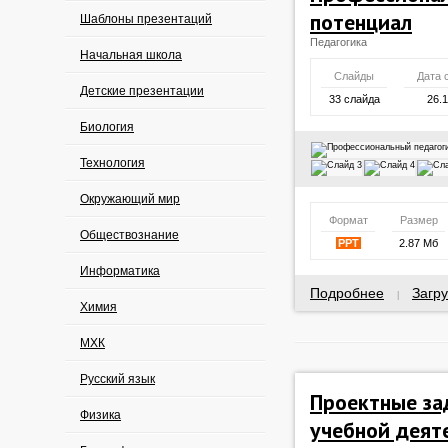
потенциал
Шаблоны презентаций
Педагогика
Начальная школа
Слайды
Дата 
Детские презентации
33 слайда
26.
Биология
Технология
Окружающий мир
Формат
Размер
Обществознание
PPT
2.87 Мб
Информатика
Подробнее
Загру
|
Химия
МХК
Русский язык
Проектные за
Физика
учебной деят