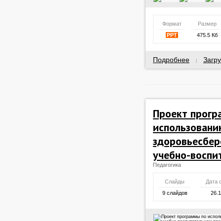
Формат
Размер
PPT
475.5 Кб
Подробнее
Загру
|
Проект прогр
использовани
здоровьесбер
учебно-воспи
Педагогика
Слайды
Дата 
9 слайдов
26.