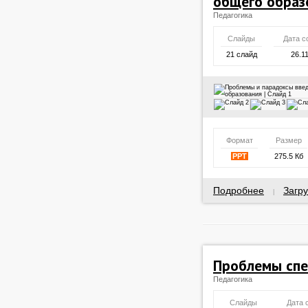
общего образ
Педагогика
Слайды
Дата с
21 слайд
26.1
Формат
Размер
PPT
275.5 Кб
Подробнее
Загру
|
Проблемы спе
Педагогика
Слайды
Дата 