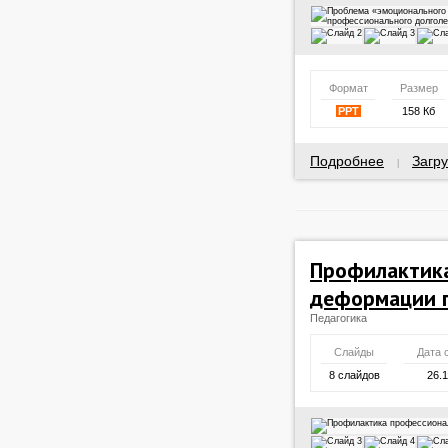
Формат
Размер
PPT
158 Кб
Подробнее
Загру
|
Профилактик
деформации п
Педагогика
Слайды
Дата 
8 слайдов
26.