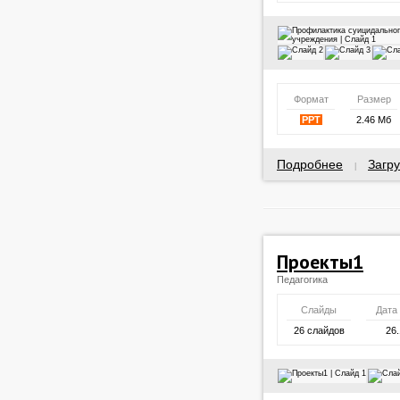
Формат
Размер
PPT
2.46 Мб
Подробнее
Загру
|
Проекты1
Педагогика
Слайды
Дата
26 слайдов
26.