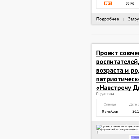
PPT
88 Кб
Подробнее
Загру
|
Проект совме
воспитателей
возраста и р
патриотическ
«Навстречу 
Педагогика
Слайды
Дата 
9 слайдов
26.