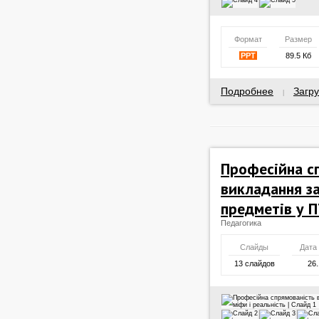
Формат
Размер
PPT
89.5 Кб
Подробнее
Загру
|
Професійна с
викладання за
предметів у П
Педагогика
Слайды
Дата
13 слайдов
26.