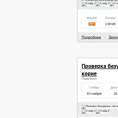
Формат
Размер
PPT
1.58 Мб
Подробнее
Загру
|
Проверка без
корне
Педагогика
Слайды
Дата
10 слайдов
26.