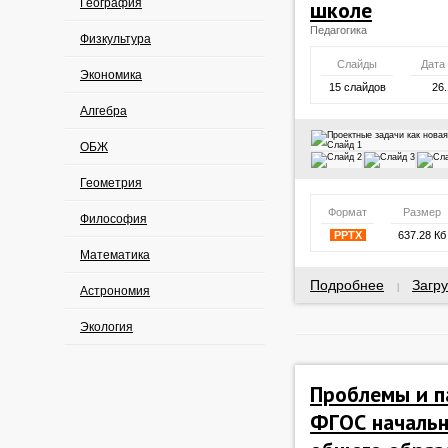
География
школе
Педагогика
Физкультура
Слайды
Дата
Экономика
15 слайдов
26.
Алгебра
ОБЖ
Геометрия
Формат
Размер
Философия
PPTX
637.28 Кб
Математика
Подробнее
Загру
|
Астрономия
Экология
Проблемы и п
ФГОС начальн