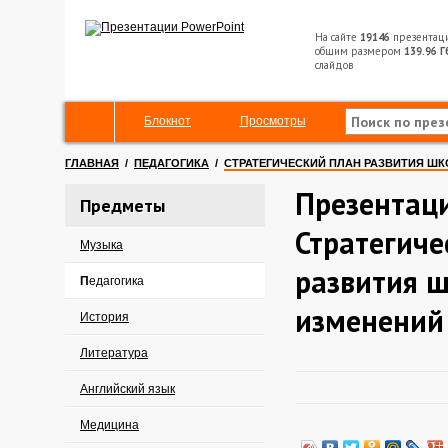
На сайте
19146
презентац
общим размером
139.96 Г
слайдов
Блокнот
Просмотры
ГЛАВНАЯ
/
ПЕДАГОГИКА
/
СТРАТЕГИЧЕСКИЙ ПЛАН РАЗВИТИЯ Ш
Презентац
Предметы
Стратегиче
Музыка
развития ш
Педагогика
изменений
История
Литература
Английский язык
Медицина