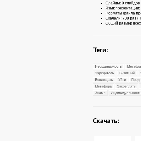
Слайды: 9 слайдов
Язык презентации:
Форматы файла пр
Скачали: 738 раз (П
Общий размер всех
Теги:
Неординарность
Метафор
Учредитель
Визитный
Воплощать
Уйти
Предн
Метафора
Закреплять
Знамя
Индивидуальност
Скачать: