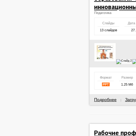
инновационны
Педагогика
Слайды
Дата
13 слайдов
27.
Формат
Размер
PPT
1.25 Мб
Подробнее
Загру
|
Рабочие проф