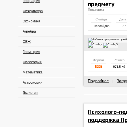
География
предмету
Педагогика
Физкультура
Слайды
Дата
Экономика
19 слайдов
27.
Алгебра
ОБЖ
Геометрия
Формат
Размер
Философия
PPT
971.5 Кб
Математика
Подробнее
Загру
|
Астрономия
Экология
Психолого-пе
поддержка П