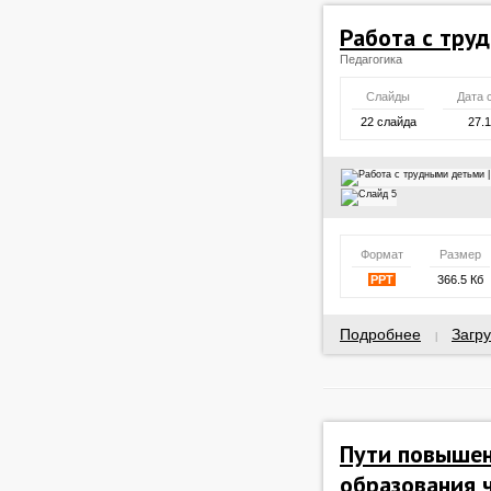
Работа с тру
Педагогика
Слайды
Дата 
22 слайда
27.
Формат
Размер
PPT
366.5 Кб
Подробнее
Загру
|
Пути повышен
образования 