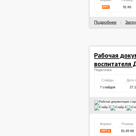
Формат
Размер
PPT
91 Кб
Подробнее
Загру
|
Рабочая доку
воспитателя 
Педагогика
Слайды
Дата 
7 слайдов
27.
Формат
Размер
PPTX
81.65 Кб