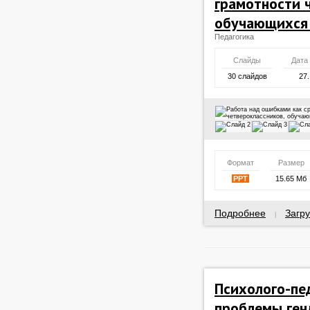
грамотности 
обучающихся 
Педагогика
Слайды
Дата
30 слайдов
27.
Формат
Размер
PPT
15.65 Мб
Подробнее
Загру
|
Психолого-пе
проблемы ген