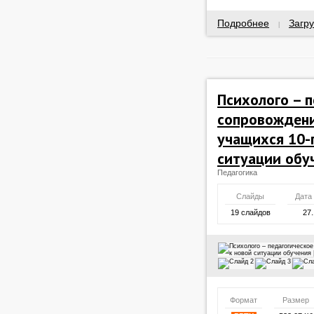
Подробнее
Загру
|
Психолого – 
сопровождени
учащихся 10-г
ситуации обу
Педагогика
Слайды
Дата
19 слайдов
27.
Формат
Размер