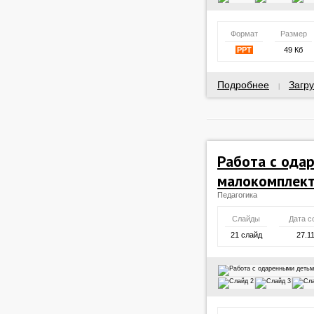
Формат
Размер
PPT
49 Кб
Подробнее
Загру
|
Работа с ода
малокомплект
Педагогика
Слайды
Дата с
21 слайд
27.1