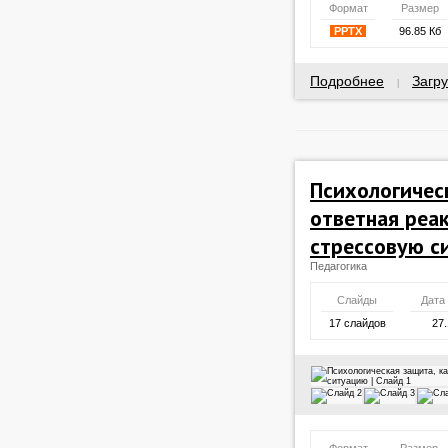
Формат
Размер
PPTX
96.85 Кб
Подробнее
Загру
|
Психологичес
ответная реа
стрессовую с
Педагогика
Слайды
Дата
17 слайдов
27.