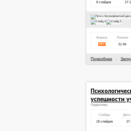
8 слайдов
27.
Формат
Размер
PPT
51 Кб
Подробнее
Загру
|
Психологичес
успешности у
Педагогика
Слайды
Дата
18 слайдов
27.