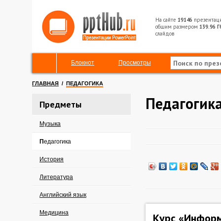
На сайте
19146
презентац
общим размером
139.96 Г
слайдов
Блокнот
Просмотры
ГЛАВНАЯ
/
ПЕДАГОГИКА
Педагогик
Предметы
Музыка
Педагогика
История
Литература
Английский язык
Медицина
Курс «Инфор