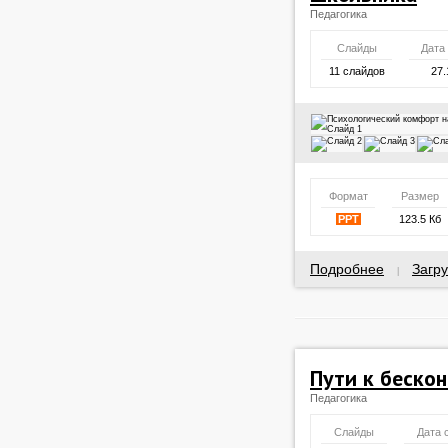
Педагогика
Слайды
Дата
11 слайдов
27.
Формат
Размер
PPT
123.5 Кб
Подробнее
Загру
|
Пути к беско
Педагогика
Слайды
Дата 