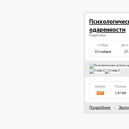
Психологичес
одаренности
Педагогика
Слайды
Дата
13 слайдов
27.
Формат
Размер
PPT
1.97 Мб
Подробнее
Загру
|