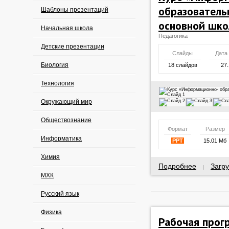
образователь
Шаблоны презентаций
основной шк
Начальная школа
Педагогика
Детские презентации
Слайды
Дата
Биология
18 слайдов
27.
Технология
Окружающий мир
Обществознание
Формат
Размер
Информатика
PPT
15.01 Мб
Химия
Подробнее
Загру
|
МХК
Русский язык
Физика
Рабочая прог