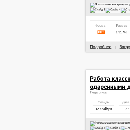
Формат
Размер
PPT
1.31 Мб
Подробнее
Загру
|
Работа класс
одаренными 
Педагогика
Слайды
Дата
12 слайдов
27.