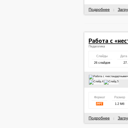
Подробнее
Загру
|
Работа с «не
Педагогика
Слайды
Дата
26 слайдов
27.
Формат
Размер
PPT
1.2 Мб
Подробнее
Загру
|