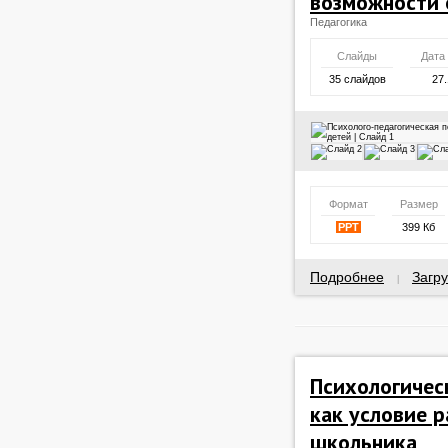
возможности 
Педагогика
Слайды
Дата
35 слайдов
27.
Формат
Размер
PPT
399 Кб
Подробнее
Загру
|
Психологичес
как условие 
школьника