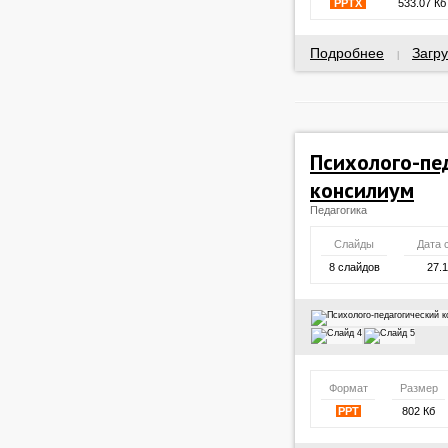
PPTX
533.07 Кб
Подробнее
Загру
|
Психолого-пе
консилиум
Педагогика
Слайды
Дата 
8 слайдов
27.
Формат
Размер
PPT
802 Кб