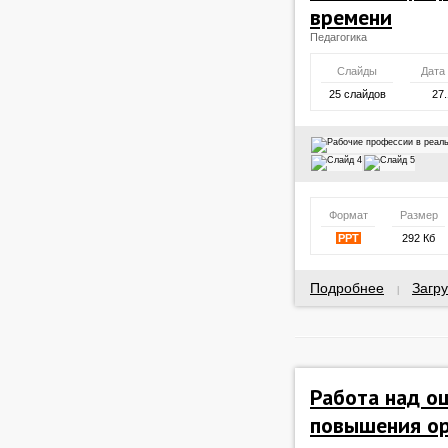
времени
Педагогика
Слайды
Дата
25 слайдов
27.
Формат
Размер
PPT
292 Кб
Подробнее
Загру
|
Работа над о
повышения о