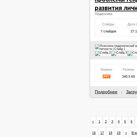
развития лич
Педагогика
Слайды
Дата 
7 слайдов
27.
Формат
Размер
PPT
340.5 Кб
Подробнее
Загру
|
<
1
2
3
4
5
6
16
17
18
19
>
В к