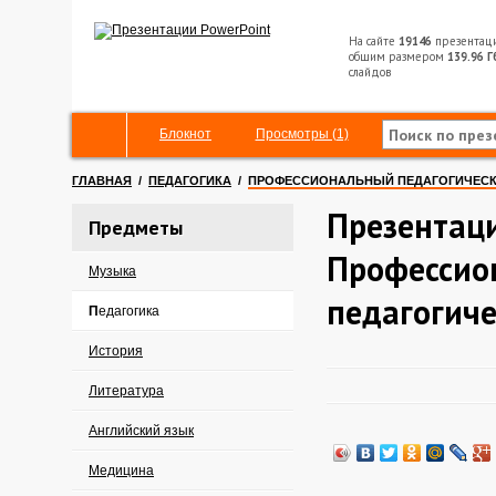
На сайте
19146
презентац
общим размером
139.96 Г
слайдов
Блокнот
Просмотры (1)
ГЛАВНАЯ
/
ПЕДАГОГИКА
/
ПРОФЕССИОНАЛЬНЫЙ ПЕДАГОГИЧЕСК
Презентац
Предметы
Профессио
Музыка
педагогич
Педагогика
История
Литература
Английский язык
Медицина