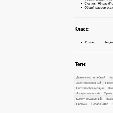
Скачали: 69 раз (По
Общий размер всех
Класс:
11 класс
Педаго
/
Теги:
Деятельностиучебный
Ка
Заинтересованный
Проек
Системообразующий
Пла
Логарифмический
Ориен
Коммуникационный
Подг
Пропуск
Неравенство