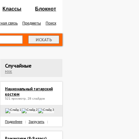
Классы
Блокнот
ная связь
Предметы
Поиск
Случайные
МХК
Национальный татарский
костюм
521 просмотр, 28 слайдов
Подробнее
Загрузить
|
|
Романтизм (8-9 класс)