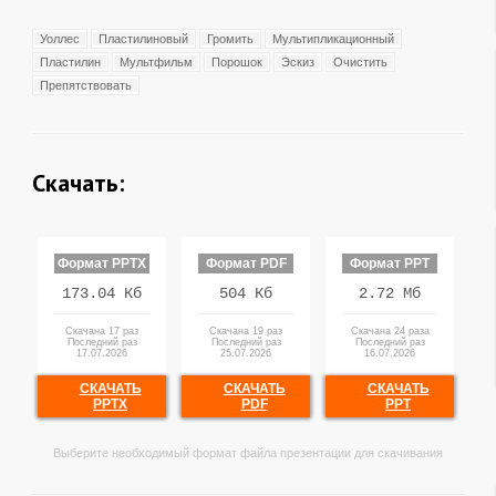
Уоллес
Пластилиновый
Громить
Мультипликационный
Пластилин
Мультфильм
Порошок
Эскиз
Очистить
Препятствовать
Скачать:
Формат PPTX
Формат PDF
Формат PPT
173.04 Кб
504 Кб
2.72 Мб
Скачана 17 раз
Скачана 19 раз
Скачана 24 раза
Последний раз
Последний раз
Последний раз
17.07.2026
25.07.2026
16.07.2026
СКАЧАТЬ
СКАЧАТЬ
СКАЧАТЬ
PPTX
PDF
PPT
Выберите необходимый формат файла презентации для скачивания