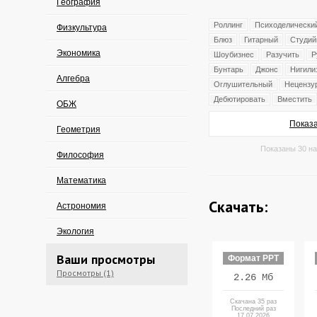
География
Роллинг
Психоделически
Физкультура
Блюз
Гитарный
Студий
Экономика
Шоубизнес
Разучить
Р
Бунтарь
Джонс
Нигили
Алгебра
Оглушительный
Нецензу
Дебютировать
Вместить
ОБЖ
Показа
Геометрия
Показаны 30 на
Философия
Математика
Скачать:
Астрономия
Экология
Ваши просмотры
Формат PPT
Просмотры (1)
2.26 Мб
Скачана 35 раз
Последний раз
17.07.2026