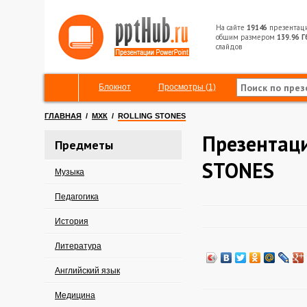
На сайте
19146
презентац
общим размером
139.96 Г
слайдов
Блокнот
Просмотры (1)
ГЛАВНАЯ
/
МХК
/
ROLLING STONES
Презентац
Предметы
STONES
Музыка
Педагогика
История
Литература
Английский язык
Медицина