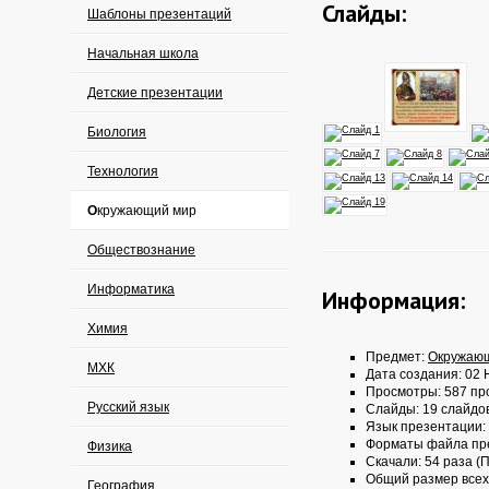
Слайды:
Шаблоны презентаций
Начальная школа
Детские презентации
Биология
Технология
Окружающий мир
Обществознание
Информатика
Информация:
Химия
Предмет:
Окружаю
МХК
Дата создания: 02 
Просмотры: 587 пр
Русский язык
Слайды: 19 слайдо
Язык презентации:
Форматы файла пр
Физика
Скачали: 54 раза (П
Общий размер всех
География