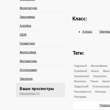
Физкультура
Класс:
Экономика
Алгебра
4 класс
Окружа
/
ОБЖ
Геометрия
Теги:
Философия
Математика
Годукакой
Москвойрека
Астрономия
Ружейный
Ахмат
Вмес
Грановитый
Некрополь
Экология
Выкопать
Панов
Кремл
Ордынский
Усыпальница
Ваши просмотры
Расшириться
Конница
Просмотры (1)
Расправа
Показа