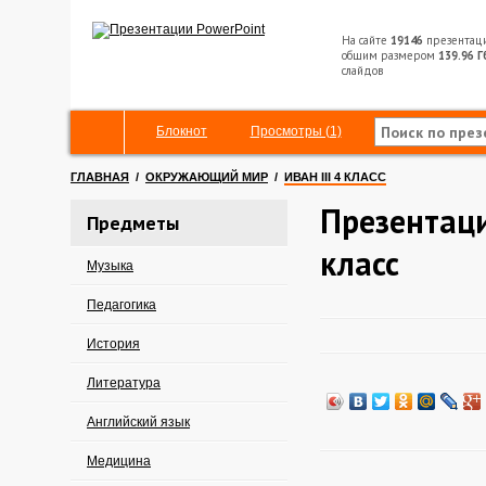
На сайте
19146
презентац
общим размером
139.96 Г
слайдов
Блокнот
Просмотры (1)
ГЛАВНАЯ
/
ОКРУЖАЮЩИЙ МИР
/
ИВАН III 4 КЛАСС
Презентация
Предметы
класс
Музыка
Педагогика
История
Литература
Английский язык
Медицина