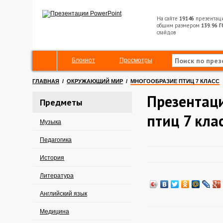
На сайте
19146
презентац
общим размером
139.96 Г
слайдов
Блокнот
Просмотры
ГЛАВНАЯ
/
ОКРУЖАЮЩИЙ МИР
/
МНОГООБРАЗИЕ ПТИЦ 7 КЛАСС
Презентац
Предметы
птиц 7 кла
Музыка
Педагогика
История
Литература
Английский язык
Медицина