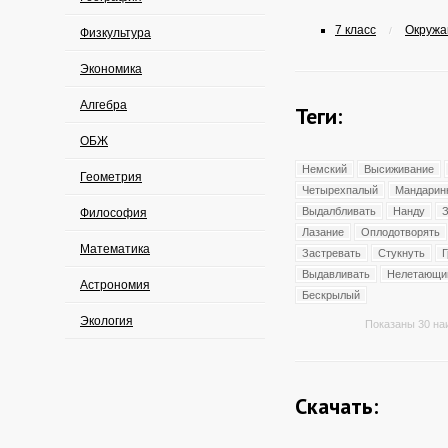
7 класс
Окружа
/
Физкультура
Экономика
Алгебра
Теги:
ОБЖ
Немский
Высиживание
Геометрия
Четырехпалый
Мандарин
Выдалбливать
Нанду
З
Философия
Лазание
Оплодотворять
Математика
Застревать
Стукнуть
Выдавливать
Нелетающи
Астрономия
Бескрылый
Экология
Показаны 30 на
Скачать: