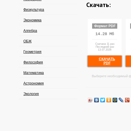
Скачать:
Физкультура
Экономика
Формат PDF
Алгебра
14.28 Мб
ОБЖ
Скачана 11 раз
Последний раз
13.07.2026
Геометрия
СКАЧАТЬ
Философия
PDF
Математика
Выберите необходимый ф
Астрономия
Экология