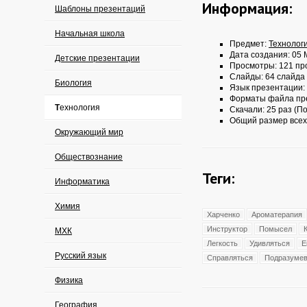
Информация:
Шаблоны презентаций
Начальная школа
Предмет:
Технолог
Дата создания: 05 
Детские презентации
Просмотры: 121 пр
Слайды: 64 слайда
Биология
Язык презентации:
Форматы файла пр
Технология
Скачали: 25 раз (По
Общий размер всех
Окружающий мир
Обществознание
Теги:
Информатика
Химия
Харченко
Ароматерапия
Инструктор
Помысел
МХК
Легкость
Удивляться
Е
Русский язык
Справляться
Подразумев
Физика
География