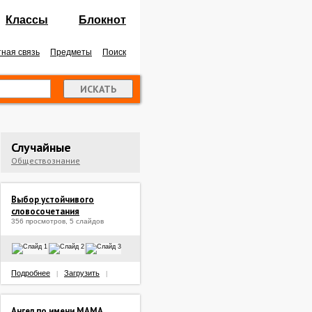
Классы
Блокнот
ная связь
Предметы
Поиск
Случайные
Обществознание
Выбор устойчивого
словосочетания
356 просмотров, 5 слайдов
Подробнее
Загрузить
|
|
Ангел по имени МАМА