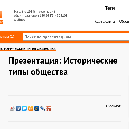
Теги
На сайте
19146
презентаций
общим размером
139.96 Гб
и
323105
слайдов
Карта сайта
Обрат
отры (1)
ИСТОРИЧЕСКИЕ ТИПЫ ОБЩЕСТВА
Презентация: Исторические
типы общества
В блокнот