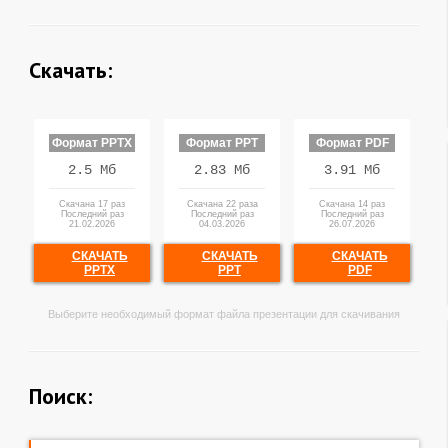
Скачать:
Формат PPTX
Формат PPT
Формат PDF
2.5 Мб
2.83 Мб
3.91 Мб
Скачана 17 раз
Скачана 22 раза
Скачана 14 раз
Последний раз
Последний раз
Последний раз
21.02.2026
04.03.2026
26.07.2026
СКАЧАТЬ
СКАЧАТЬ
СКАЧАТЬ
PPTX
PPT
PDF
Выберите необходимый формат файла презентации для скачивания
Поиск: