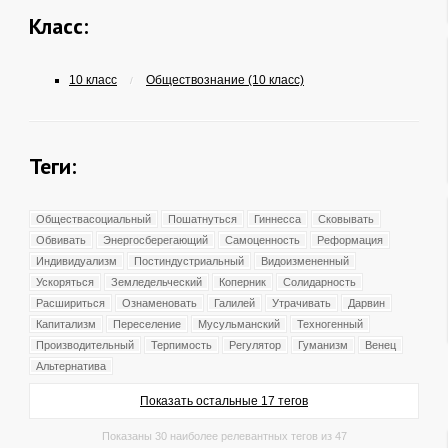
Класс:
10 класс
Обществознание (10 класс)
/
Теги:
Обществасоциальный
Пошатнуться
Гиннесса
Сковывать
Обвивать
Энергосберегающий
Самоценность
Реформация
Индивидуализм
Постиндустриальный
Видоизмененный
Ускоряться
Земледельческий
Коперник
Солидарность
Расшириться
Ознаменовать
Галилей
Утрачивать
Дарвин
Капитализм
Переселение
Мусульманский
Техногенный
Производительный
Терпимость
Регулятор
Гуманизм
Венец
Альтернатива
Показать остальные 17 тегов
Показаны 30 наиболее релевантных тегов из 47