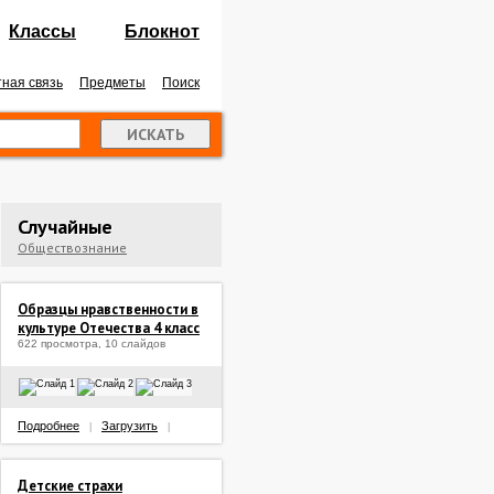
Классы
Блокнот
ная связь
Предметы
Поиск
Случайные
Обществознание
Образцы нравственности в
культуре Отечества 4 класс
622 просмотра, 10 слайдов
Подробнее
Загрузить
|
|
Детские страхи