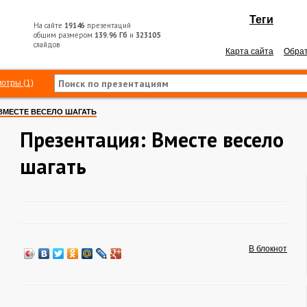
Теги
На сайте
19146
презентаций
общим размером
139.96 Гб
и
323105
слайдов
Карта сайта
Обрат
отры (1)
ВМЕСТЕ ВЕСЕЛО ШАГАТЬ
Презентация: Вместе весело
шагать
В блокнот