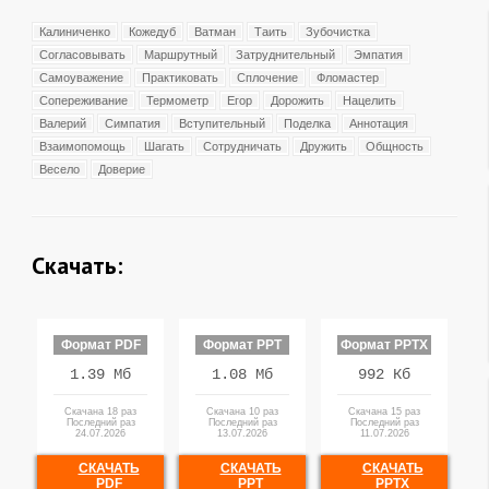
Калиниченко
Кожедуб
Ватман
Таить
Зубочистка
Согласовывать
Маршрутный
Затруднительный
Эмпатия
Самоуважение
Практиковать
Сплочение
Фломастер
Сопереживание
Термометр
Егор
Дорожить
Нацелить
Валерий
Симпатия
Вступительный
Поделка
Аннотация
Взаимопомощь
Шагать
Сотрудничать
Дружить
Общность
Весело
Доверие
Скачать:
Формат PDF
Формат PPT
Формат PPTX
1.39 Мб
1.08 Мб
992 Кб
Скачана 18 раз
Скачана 10 раз
Скачана 15 раз
Последний раз
Последний раз
Последний раз
24.07.2026
13.07.2026
11.07.2026
СКАЧАТЬ
СКАЧАТЬ
СКАЧАТЬ
PDF
PPT
PPTX