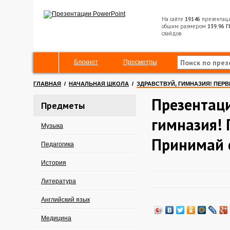
На сайте
19146
презентац
общим размером
139.96 Г
слайдов
Блокнот
Просмотры
ГЛАВНАЯ
/
НАЧАЛЬНАЯ ШКОЛА
/
ЗДРАВСТВУЙ, ГИМНАЗИЯ! ПЕРВ
Презентаци
Предметы
гимназия! 
Музыка
Принимай с
Педагогика
История
Литература
Английский язык
Медицина