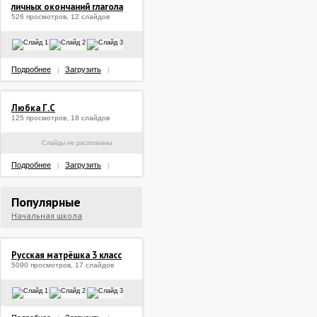
личных окончаний глагола
526 просмотров, 12 слайдов
Подробнее
Загрузить
|
|
Любка Г.С
125 просмотров, 18 слайдов
Слайды не распознаны
Подробнее
Загрузить
|
|
Популярные
Начальная школа
Русская матрёшка 3 класс
5090 просмотров, 17 слайдов