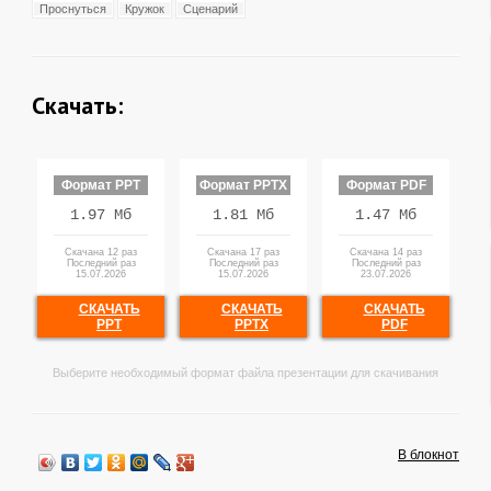
Проснуться
Кружок
Сценарий
Скачать:
Формат PPT
Формат PPTX
Формат PDF
1.97 Мб
1.81 Мб
1.47 Мб
Скачана 12 раз
Скачана 17 раз
Скачана 14 раз
Последний раз
Последний раз
Последний раз
15.07.2026
15.07.2026
23.07.2026
СКАЧАТЬ
СКАЧАТЬ
СКАЧАТЬ
PPT
PPTX
PDF
Выберите необходимый формат файла презентации для скачивания
В блокнот