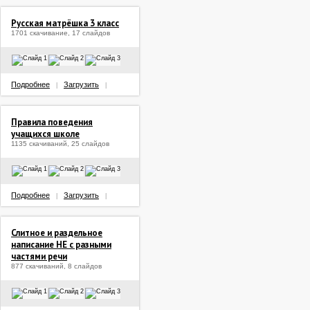
Русская матрёшка 3 класс
1701 скачивание, 17 слайдов
Подробнее
Загрузить
|
|
Правила поведения
учащихся школе
1135 скачиваний, 25 слайдов
Подробнее
Загрузить
|
|
Слитное и раздельное
написание НЕ с разными
частями речи
877 скачиваний, 8 слайдов