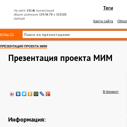
Теги
На сайте
19146
презентаций
общим размером
139.96 Гб
и
323105
слайдов
Карта сайта
Обрат
отры (1)
ПРЕЗЕНТАЦИЯ ПРОЕКТА МИМ
Презентация проекта МИМ
В блокнот
Информация: