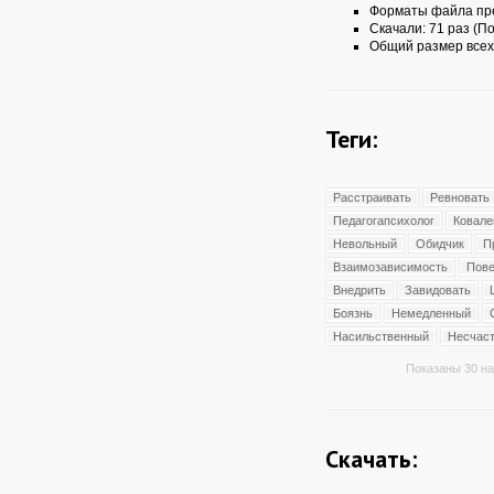
Форматы файла пр
Скачали: 71 раз (По
Общий размер всех
Теги:
Расстраивать
Ревновать
Педагогапсихолог
Ковале
Невольный
Обидчик
П
Взаимозависимость
Пове
Внедрить
Завидовать
Боязнь
Немедленный
Насильственный
Несчас
Показаны 30 на
Скачать: