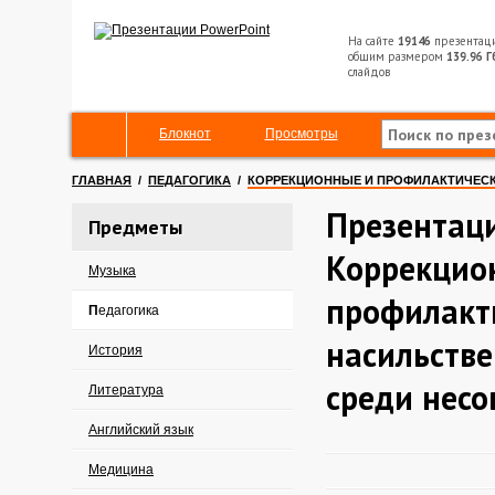
На сайте
19146
презентац
общим размером
139.96 Г
слайдов
Блокнот
Просмотры
ГЛАВНАЯ
/
ПЕДАГОГИКА
/
КОРРЕКЦИОННЫЕ И ПРОФИЛАКТИЧЕС
Презентац
Предметы
Коррекцио
Музыка
профилакт
Педагогика
насильств
История
среди нес
Литература
Английский язык
Медицина