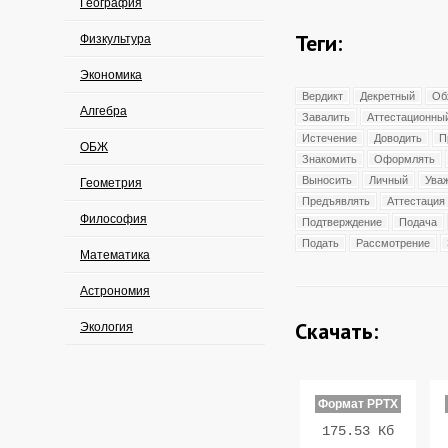
География
Теги:
Физкультура
Экономика
Вердикт
Декретный
Об
Алгебра
Завалить
Аттестационны
Истечение
Доводить
П
ОБЖ
Знакомить
Оформлять
Выносить
Личный
Ува
Геометрия
Предъявлять
Аттестация
Философия
Подтверждение
Подача
Подать
Рассмотрение
Математика
Астрономия
Скачать:
Экология
Формат PPTX
175.53 Кб