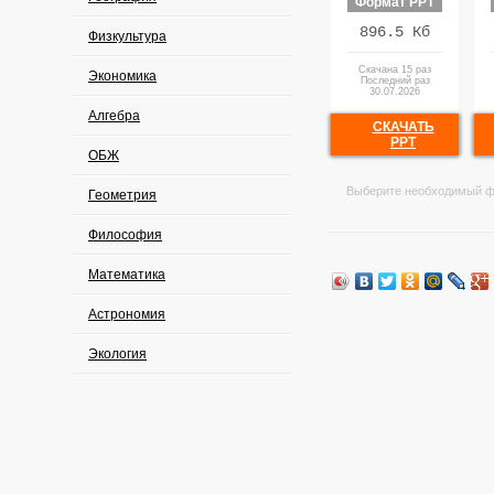
Формат PPT
896.5 Кб
Физкультура
Скачана 15 раз
Экономика
Последний раз
30.07.2026
Алгебра
СКАЧАТЬ
PPT
ОБЖ
Выберите необходимый ф
Геометрия
Философия
Математика
Астрономия
Экология