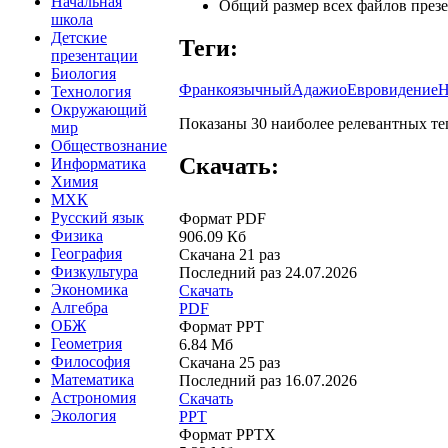
Начальная
Общий размер всех файлов презе
школа
Детские
Теги:
презентации
Биология
Франкоязычный
Адажио
Евровидение
Н
Технология
Окружающий
Показаны 30 наиболее релевантных тег
мир
Обществознание
Скачать:
Информатика
Химия
МХК
Русский язык
Формат PDF
Физика
906.09 Кб
География
Скачана 21 раз
Физкультура
Последний раз
24.07.2026
Экономика
Скачать
Алгебра
PDF
ОБЖ
Формат PPT
Геометрия
6.84 Мб
Философия
Скачана 25 раз
Математика
Последний раз
16.07.2026
Астрономия
Скачать
Экология
PPT
Формат PPTX