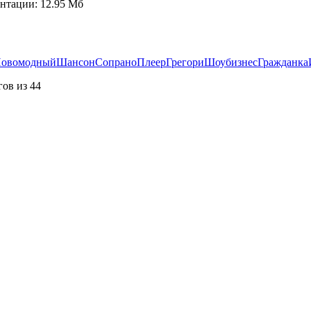
нтации: 12.95 Мб
овомодный
Шансон
Сопрано
Плеер
Грегори
Шоубизнес
Гражданка
ов из 44