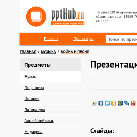
На сайте
19146
презентац
общим размером
139.96 Г
слайдов
Блокнот
Просмотры
ГЛАВНАЯ
/
МУЗЫКА
/
ВОЙНА И ПЕСНЯ
Презентаци
Предметы
Музыка
Педагогика
История
Литература
Английский язык
Слайды:
Медицина