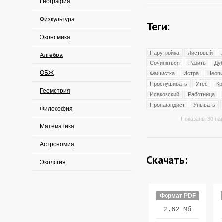
География
Физкультура
Теги:
Экономика
Парутройка
Листовый
Алгебра
Сочиняться
Разить
Ду
ОБЖ
Фашистка
Истра
Неоп
Прослушивать
Утёс
К
Геометрия
Исаковский
Работница
Пропагандист
Унывать
Философия
Показаны 30 на
Математика
Астрономия
Скачать:
Экология
Формат PDF
2.62 Мб