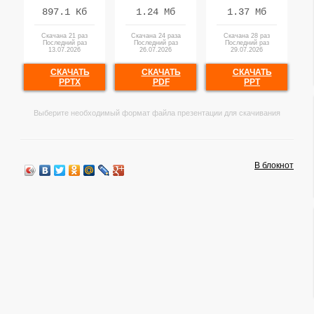
897.1 Кб
1.24 Мб
1.37 Мб
Скачана 21 раз
Скачана 24 раза
Скачана 28 раз
Последний раз
Последний раз
Последний раз
13.07.2026
26.07.2026
29.07.2026
СКАЧАТЬ
СКАЧАТЬ
СКАЧАТЬ
PPTX
PDF
PPT
Выберите необходимый формат файла презентации для скачивания
В блокнот