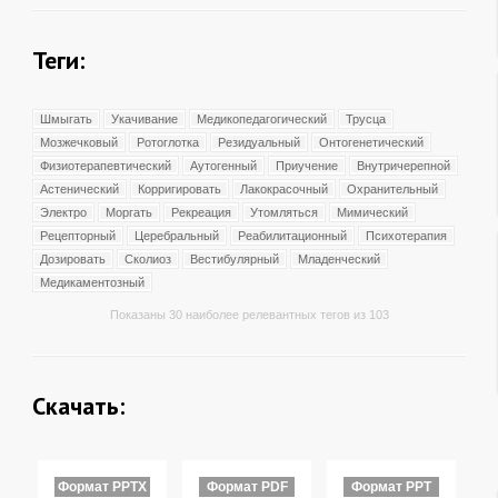
Теги:
Шмыгать
Укачивание
Медикопедагогический
Трусца
Мозжечковый
Ротоглотка
Резидуальный
Онтогенетический
Физиотерапевтический
Аутогенный
Приучение
Внутричерепной
Астенический
Корригировать
Лакокрасочный
Охранительный
Электро
Моргать
Рекреация
Утомляться
Мимический
Рецепторный
Церебральный
Реабилитационный
Психотерапия
Дозировать
Сколиоз
Вестибулярный
Младенческий
Медикаментозный
Показаны 30 наиболее релевантных тегов из 103
Скачать:
Формат PPTX
Формат PDF
Формат PPT