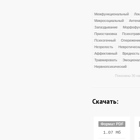
Межфункциональный
Лок
Микросоциальный
Антен
Запаздывание
Морфофун
Приостановка
Психотра
Психогенный
Опережени
Незрелость
Невротическ
Аффективный
Вредность
Травмировать
Эмоционал
Нервнопсихический
Показаны 30 на
Скачать:
Формат PDF
1.07 Мб