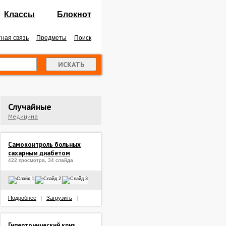
Классы
Блокнот
ная связь
Предметы
Поиск
Случайные
Медицина
Самоконтроль больных
сахарным диабетом
422 просмотра, 34 слайда
Подробнее
Загрузить
|
|
Гипертонический криз