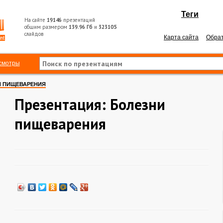
Теги
На сайте
19146
презентаций
общим размером
139.96 Гб
и
323105
слайдов
Карта сайта
Обрат
смотры
И ПИЩЕВАРЕНИЯ
Презентация: Болезни
пищеварения