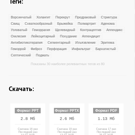
Теги:
Ворсинчатый
Холангит
Перекрут
Предраковый
Стриктура
Свищ
Схваткообразный
Брыжейка
Полиартрит
Аденома
Узловатый
Геморрагия
Щелевидный
Контрацептив
Аппендикс
Окклюзия
Лейкоцитарный
Похудание
Аппендицит
Антибиотикотерапия
Сегментарный
Изъязвление
Эритема
Геморрой
Фиброз
Перфорация
Инфильтрат
Бархатистый
Септический
Поджать
Показаны 30 наиболее релевантных тегов из 80
Скачать:
Формат PPT
Формат PPTX
Формат PDF
2.8 Мб
2.6 Мб
1.13 Мб
Скачана 16 раз
Скачана 19 раз
Скачана 17 раз
Последний раз
Последний раз
Последний раз