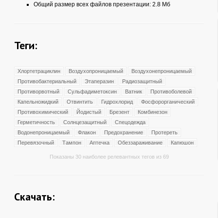
Общий размер всех файлов презентации: 2.8 Мб
Теги:
Хлортетрациклин
Воздухопроницаемый
Воздухонепроницаемый
Противобактериальный
Этаперазин
Радиозащитный
Противорвотный
Сульфадиметоксин
Ватник
Противоболевой
Капельножидкий
Отвинтить
Гидрохлорид
Фосфорорганический
Противохимический
Йодистый
Брезент
Комбинезон
Герметичность
Солнцезащитный
Спецодежда
Водонепроницаемый
Флакон
Предохранение
Протереть
Перевязочный
Тампон
Аптечка
Обеззараживание
Капюшон
Показаны 30 наиболее релевантных тегов из 69
Скачать: