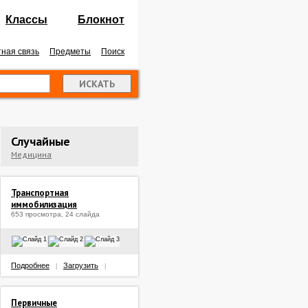
Классы
Блокнот
ная связь
Предметы
Поиск
Случайные
Медицина
Транспортная
иммобилизация
653 просмотра, 24 слайда
Подробнее
Загрузить
|
|
Первичные