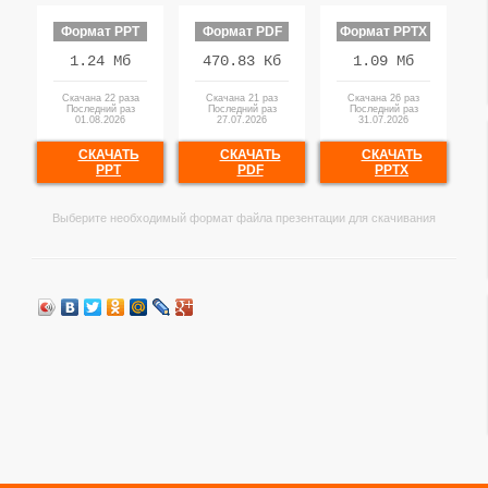
Формат PPT
Формат PDF
Формат PPTX
1.24 Мб
470.83 Кб
1.09 Мб
Скачана 22 раза
Скачана 21 раз
Скачана 26 раз
Последний раз
Последний раз
Последний раз
01.08.2026
27.07.2026
31.07.2026
СКАЧАТЬ
СКАЧАТЬ
СКАЧАТЬ
PPT
PDF
PPTX
Выберите необходимый формат файла презентации для скачивания