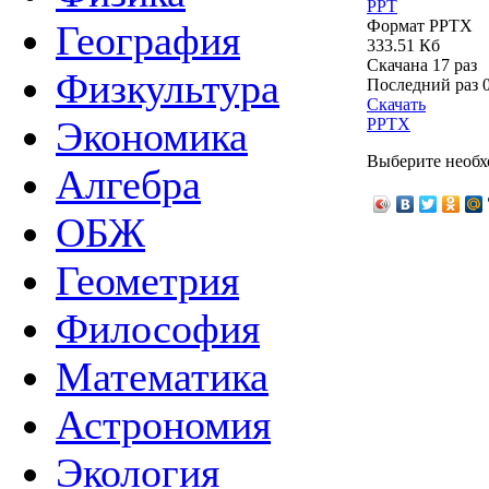
PPT
Формат PPTX
География
333.51 Кб
Скачана 17 раз
Физкультура
Последний раз
Скачать
Экономика
PPTX
Выберите необх
Алгебра
ОБЖ
Геометрия
Философия
Математика
Астрономия
Экология