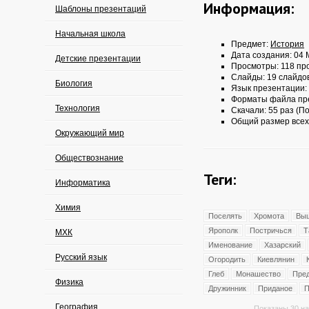
Информация:
Шаблоны презентаций
Начальная школа
Предмет:
История
Дата создания: 04 
Детские презентации
Просмотры: 118 пр
Слайды: 19 слайдо
Биология
Язык презентации:
Форматы файла пр
Технология
Скачали: 55 раз (По
Общий размер всех
Окружающий мир
Обществознание
Теги:
Информатика
Химия
Поселять
Хромота
Вы
Ярополк
Постричься
Т
МХК
Именование
Хазарский
Русский язык
Огородить
Киевлянин
Глеб
Монашество
Пред
Физика
Дружинник
Приданое
П
География
Показаны 30 на