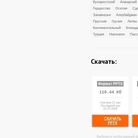
Бухарестский
Аландский
Герцогство
Осетия
Сд
Закавказье
Азербайджан
Пруссия
Грузия
Литва
Континентальный
Блокад
Турция
Наполеон
Пасс
Скачать:
Формат PPTX
116.44 Кб
Скачана 17 раз
Последний раз
15.07.2026
СКАЧАТЬ
PPTX
Выберите необходимый ф