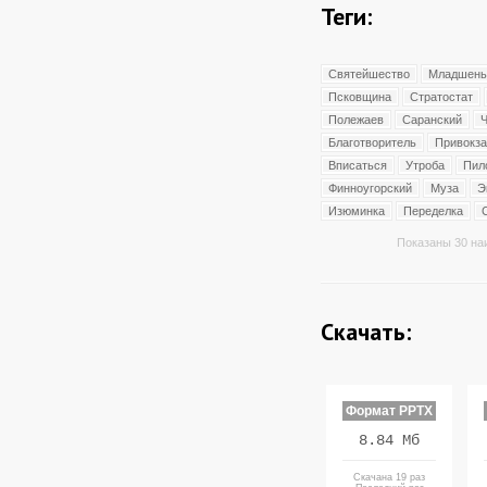
Теги:
Святейшество
Младшень
Псковщина
Стратостат
Полежаев
Саранский
Благотворитель
Привокз
Вписаться
Утроба
Пил
Финноугорский
Муза
Э
Изюминка
Переделка
Показаны 30 на
Скачать:
Формат PPTX
8.84 Мб
Скачана 19 раз