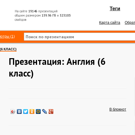
Теги
На сайте
19146
презентаций
общим размером
139.96 Гб
и
323105
слайдов
Карта сайта
Обрат
отры (1)
(6 КЛАСС)
Презентация: Англия (6
класс)
В блокнот