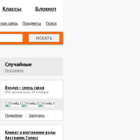
Классы
Блокнот
ная связь
Предметы
Поиск
Случайные
География
Воздух – смесь газов
558 просмотров, 29 слайдов
Подробнее
Загрузить
|
|
Климат и внутренние воды
Австралии 7 класс