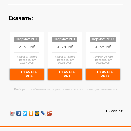
Скачать:
Формат PDF
Формат PPT
Формат PPTX
2.67 Мб
3.79 Мб
3.55 Мб
Скачана 20 раз
Скачана 26 раз
Скачана 23 раза
Последний раз
Последний раз
Последний раз
18.07.2026
07.08.2026
07.08.2026
СКАЧАТЬ
СКАЧАТЬ
СКАЧАТЬ
PDF
PPT
PPTX
Выберите необходимый формат файла презентации для скачивания
В блокнот