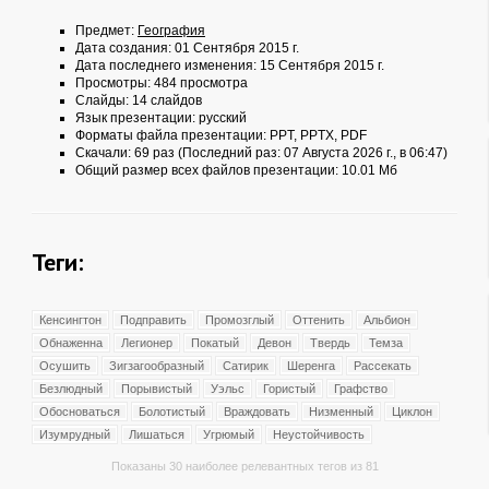
Предмет:
География
Дата создания: 01 Сентября 2015 г.
Дата последнего изменения: 15 Сентября 2015 г.
Просмотры: 484 просмотра
Слайды: 14 слайдов
Язык презентации: русский
Форматы файла презентации:
PPT
,
PPTX
,
PDF
Скачали: 69 раз (Последний раз: 07 Августа 2026 г., в 06:47)
Общий размер всех файлов презентации: 10.01 Мб
Теги:
Кенсингтон
Подправить
Промозглый
Оттенить
Альбион
Обнаженна
Легионер
Покатый
Девон
Твердь
Темза
Осушить
Зигзагообразный
Сатирик
Шеренга
Рассекать
Безлюдный
Порывистый
Уэльс
Гористый
Графство
Обосноваться
Болотистый
Враждовать
Низменный
Циклон
Изумрудный
Лишаться
Угрюмый
Неустойчивость
Показаны 30 наиболее релевантных тегов из 81