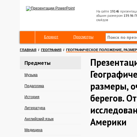
На сайте
19146
презентац
общим размером
139.96 Г
слайдов
Блокнот
Просмотры
ГЛАВНАЯ
/
ГЕОГРАФИЯ
/
ГЕОГРАФИЧЕСКОЕ ПОЛОЖЕНИЕ, РАЗМЕР
Презентац
Предметы
Географиче
Музыка
размеры, о
Педагогика
берегов. О
История
исследова
Литература
Америки
Английский язык
Медицина