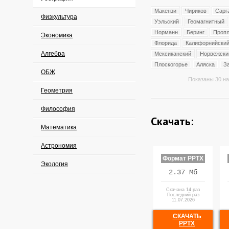
Макензи
Чириков
Сарг
Физкультура
Уэльский
Геомагнитный
Норманн
Беринг
Проп
Экономика
Флорида
Калифорнийски
Алгебра
Мексиканский
Норвежски
Плоскогорье
Аляска
З
ОБЖ
Показаны 30 на
Геометрия
Философия
Скачать:
Математика
Астрономия
Формат PPTX
Экология
2.37 Мб
Скачана 14 раз
Последний раз
11.07.2026
СКАЧАТЬ
PPTX