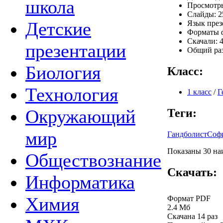
школа
Просмотры
Слайды: 2
Детские
Язык през
Форматы ф
Скачали: 4
презентации
Общий раз
Биология
Класс:
Технология
1 класс
/
Г
Окружающий
Теги:
мир
Гандболист
Соф
Показаны 30 наи
Обществознание
Скачать:
Информатика
Химия
Формат PDF
2.4 Мб
Скачана 14 раз