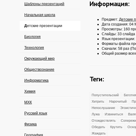
Информация:
Шаблоны презентаций
Начальная школа
Предмет:
Детские 
Дата создания: 04 
Детские презентации
Просмотры: 160 пр
Слайды: 33 слайда
Биология
Язык презентации:
Форматы файла пр
Технология
Скачали: 58 раз (По
Общий размер всех
Окружающий мир
Обществознание
Теги:
Информатика
Химия
Попустительский
Беготня
Хитрить
Нарочитый
Пр
МХК
Непослушание
Эгоистич
Русский язык
Лужа
Извиниться
Валя
Отождествлять
Сопережи
Физика
Обедать
Крутить
Оско
Жаждать
География