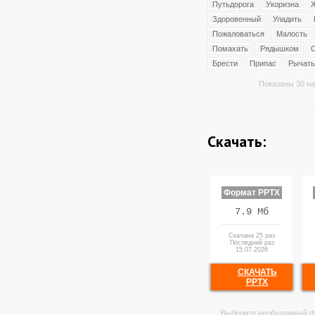
Путьдорога
Укоризна
Здоровенный
Уладить
Пожаловаться
Малость
Помахать
Рядышком
Брести
Припас
Рычать
Показаны 30 на
Скачать:
Формат PPTX
7.9 Мб
Скачана 25 раз
Последний раз
15.07.2026
СКАЧАТЬ
PPTX
Выберите необходимый ф