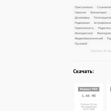
Пристыковать
Стыковоч
Гироскоп
Биопрепарат
Дозаправка
Теплозащитн
Радиоканал
Астрофизиче
Герметичность
Радиотех
Монокристалл
Многоцеле
Медикобиологический
Ра
Пусковой
Показаны 30 на
Скачать:
Формат PDF
1.66 Мб
Скачана 31 раз
Последний раз
30.07.2026