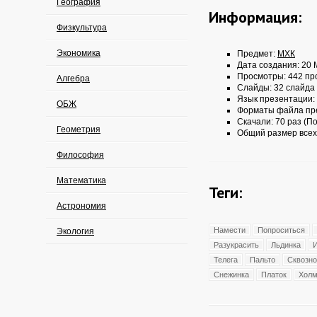
География
Информация:
Физкультура
Экономика
Предмет:
МХК
Дата создания: 20 
Просмотры: 442 пр
Алгебра
Слайды: 32 слайда
Язык презентации:
ОБЖ
Форматы файла пр
Скачали: 70 раз (По
Геометрия
Общий размер всех
Философия
Математика
Теги:
Астрономия
Намести
Попроситься
Экология
Разукрасить
Льдинка
И
Телега
Пальто
Сквозно
Снежинка
Платок
Хол