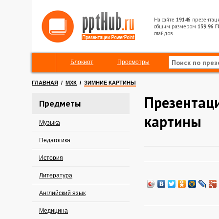
На сайте
19146
презентац
общим размером
139.96 Г
слайдов
Блокнот
Просмотры
ГЛАВНАЯ
/
МХК
/
ЗИМНИЕ КАРТИНЫ
Презентац
Предметы
картины
Музыка
Педагогика
История
Литература
Английский язык
Медицина