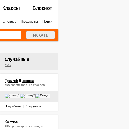
Классы
Блокнот
ная связь
Предметы
Поиск
Случайные
МХК
Триумф Диониса
555 просмотров, 16 слайдов
Подробнее
Загрузить
|
|
Костюм
405 просмотров, 7 слайдов