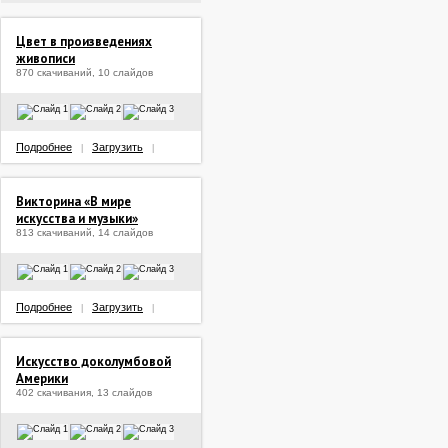
Цвет в произведениях
живописи
870 скачиваний, 10 слайдов
Подробнее
Загрузить
|
|
Викторина «В мире
искусства и музыки»
813 скачиваний, 14 слайдов
Подробнее
Загрузить
|
|
Искусство доколумбовой
Америки
402 скачивания, 13 слайдов