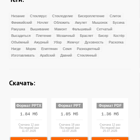
Низание
Стеклярус
Стеклоделие
Бисероплетение
Слиток
Финикийский
Ночлег
Обложить
Амулет
Мышонок
Бусина
Ракушка
Вышивание
Мамонт
Фальшивый
Сетчатый
Высадиться
Плетение
Мозаичный
Браслет
Бисер
Костёр
Объёмный
Ажурный
Убор
Жемчуг
Духовность
Раскопка
Нигде
Моряк
Египтянин
Семя
Разноцветный
Изготавливать
Арабский
Давний
Стеклянный
Скачать:
Формат PPTX
Формат PPT
Формат PDF
1.84 Мб
1.85 Мб
1.36 Мб
Скачана 12 раз
Скачана 18 раз
Скачана 12 раз
Последний раз
Последний раз
Последний раз
11.07.2026
13.07.2026
25.07.2026