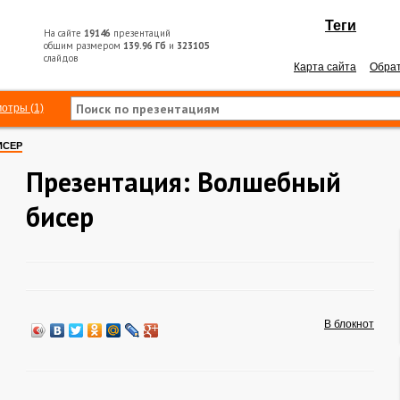
Теги
На сайте
19146
презентаций
общим размером
139.96 Гб
и
323105
слайдов
Карта сайта
Обрат
отры (1)
ИСЕР
Презентация: Волшебный
бисер
В блокнот